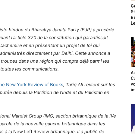
G
S
B
Le
iste hindou du Bharatiya Janata Party (BJP) a procédé
ant l’article 370 de la constitution qui garantissait
achemire et en présentant un projet de loi qui
 administrés directement par Delhi. Cette annonce a
 troupes dans une région qui compte déjà parmi les
e toutes les communications.
As
Cu
vo
he New York Review of Books
, Tariq Ali revient sur les
in
putée depuis la Partition de l’Inde et du Pakistan en
ational Marxist Group (IMG, section britannique de la IVe
-parole de la nouvelle gauche britannique dans les
ps à la
New Left Review
britannique. Il a publié de