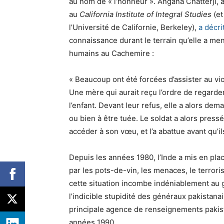
au nom de « l’honneur ». Angana Chatterji, a
au
California Institute of Integral Studies
(et
l’Université de Californie, Berkeley),
a décr
connaissance durant le terrain qu’elle a men
humains au Cachemire :
« Beaucoup ont été forcées d’assister au vio
Une mère qui aurait reçu l’ordre de regarder l
l’enfant. Devant leur refus, elle a alors dema
ou bien à être tuée. Le soldat a alors pressé 
accéder à son vœu, et l’a abattue avant qu’ils 
Depuis les années 1980, l’Inde a mis en pla
par les pots-de-vin, les menaces, le terroris
cette situation incombe indéniablement au 
l’indicible stupidité des généraux pakistanai
principale agence de renseignements pakist
années 1990.