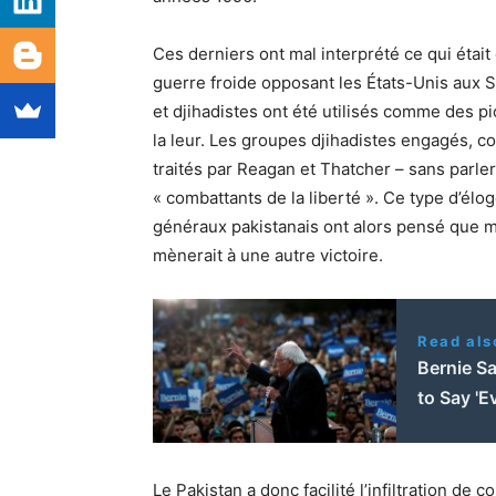
Ces derniers ont mal interprété ce qui étai
guerre froide opposant les États-Unis aux S
et djihadistes ont été utilisés comme des pio
la leur. Les groupes djihadistes engagés, c
traités par Reagan et Thatcher – sans parl
« combattants de la liberté ». Ce type d’élo
généraux pakistanais ont alors pensé que
mènerait à une autre victoire.
Read als
Bernie Sa
to Say 'E
Le Pakistan a donc facilité l’infiltration de