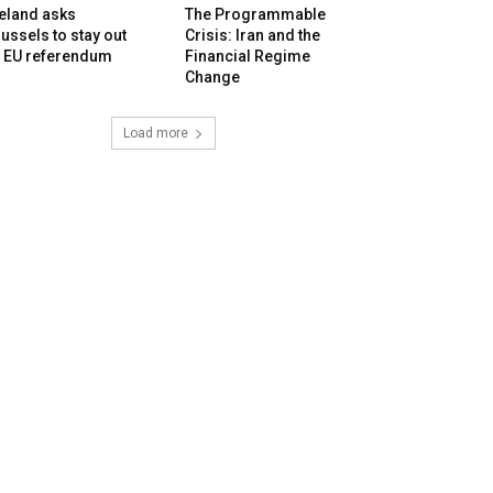
eland asks
The Programmable
ussels to stay out
Crisis: Iran and the
f EU referendum
Financial Regime
Change
Load more