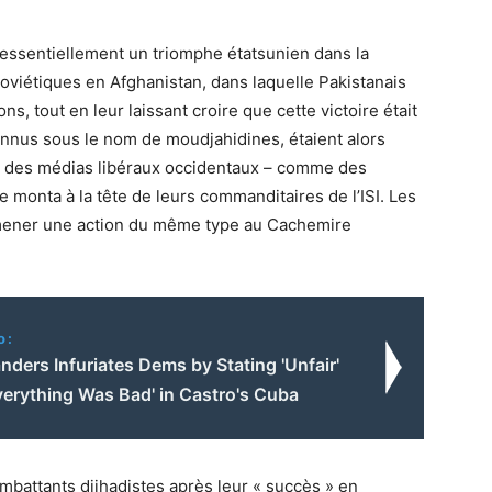
t essentiellement un triomphe étatsunien dans la
oviétiques en Afghanistan, dans laquelle Pakistanais
ns, tout en leur laissant croire que cette victoire était
onnus sous le nom de moudjahidines, étaient alors
er des médias libéraux occidentaux – comme des
ge monta à la tête de leurs commanditaires de l’ISI. Les
 mener une action du même type au Cachemire
o:
nders Infuriates Dems by Stating 'Unfair'
verything Was Bad' in Castro's Cuba
 combattants djihadistes après leur « succès » en