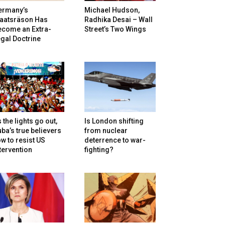
ermany’s
Michael Hudson,
taatsräson Has
Radhika Desai – Wall
ecome an Extra-
Street’s Two Wings
gal Doctrine
 the lights go out,
Is London shifting
ba’s true believers
from nuclear
w to resist US
deterrence to war-
tervention
fighting?