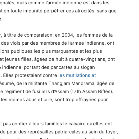
nalés, mais comme l’armée indienne est dans les
nt en toute impunité perpétrer ces atrocités, sans que
e.
r, à titre de comparaison, en 2004, les femmes de la
des viols par des membres de l’armée indienne, ont
tions publiques les plus marquantes et les plus
jeunes filles, âgées de huit à quatre-vingt ans, ont
ée indienne, portant des pancartes au slogan
. Elles protestaient contre
les mutilations et
f présumé, de la militante Thangjam Manorama, âgée de
7e régiment de fusiliers d’Assam (17th Assam Rifles).
les mêmes abus et pire, sont trop effrayées pour
s confier à leurs familles le calvaire qu’elles ont
 de peur des représailles patriarcales au sein du foyer,