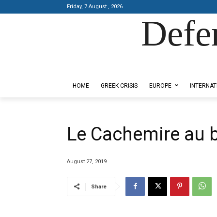
Friday, 7 August , 2026
Defe
Designed by Kangaru Productions
HOME
GREEK CRISIS
EUROPE
INTERNAT
Le Cachemire au b
August 27, 2019
Share