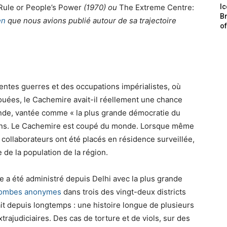
y Rule or People’s Power
(1970) ou
The Extreme Centre:
Ic
Br
en
que nous avions publié autour de sa trajectoire
o
entes guerres et des occupations impérialistes, où
uées, le Cachemire avait-il réellement une chance
 l’Inde, vantée comme « la plus grande démocratie du
ons. Le Cachemire est coupé du monde. Lorsque même
t collaborateurs ont été placés en résidence surveillée,
 de la population de la région.
 a été administré depuis Delhi avec la plus grande
 tombes anonymes
dans trois des vingt-deux districts
ait depuis longtemps : une histoire longue de plusieurs
trajudiciaires. Des cas de torture et de viols, sur des