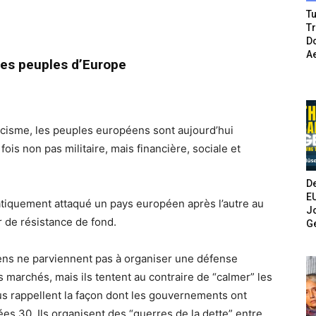
Tu
T
Do
A
es peuples d’Europe
scisme, les peuples européens sont aujourd’hui
is non pas militaire, mais financière, sociale et
De
E
tiquement attaqué un pays européen après l’autre au
Jo
 de résistance de fond.
G
s ne parviennent pas à organiser une défense
 marchés, mais ils tentent au contraire de “calmer” les
s rappellent la façon dont les gouvernements ont
es 30. Ils organisent des “guerres de la dette” entre