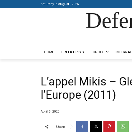
Saturday, 8 August , 2026
Defe
Designed by Kangaru Productions
HOME
GREEK CRISIS
EUROPE
INTERNAT
L’appel Mikis – Gl
l’Europe (2011)
April 5, 2020
Share