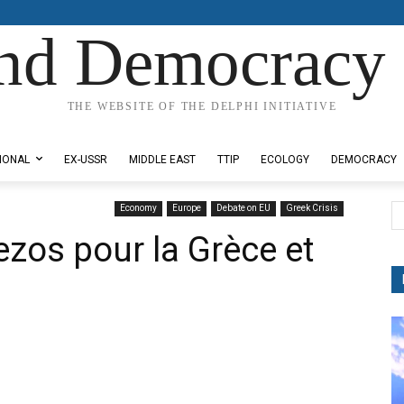
nd Democracy 
THE WEBSITE OF THE DELPHI INITIATIVE
IONAL
EX-USSR
MIDDLE EAST
TTIP
ECOLOGY
DEMOCRACY
Economy
Europe
Debate on EU
Greek Crisis
ezos pour la Grèce et