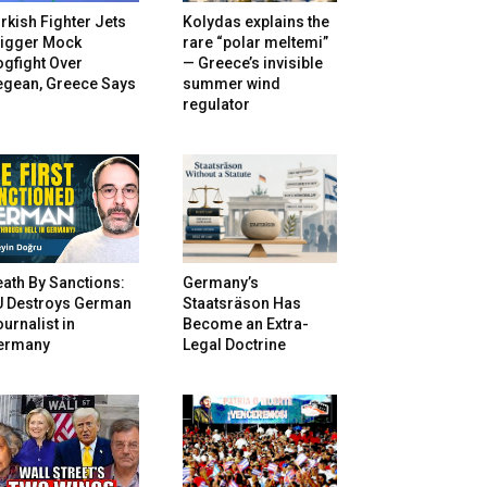
rkish Fighter Jets
Kolydas explains the
rigger Mock
rare “polar meltemi”
gfight Over
— Greece’s invisible
egean, Greece Says
summer wind
regulator
ath By Sanctions:
Germany’s
U Destroys German
Staatsräson Has
urnalist in
Become an Extra-
ermany
Legal Doctrine