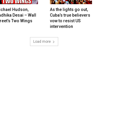
ichael Hudson,
As the lights go out,
dhika Desai – Wall
Cuba’s true believers
reet’s Two Wings
vow to resist US
intervention
Load more