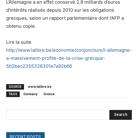
L’Allemagne a en effet conservé 2,9 milliards d’euros
d’intérêts réalisés depuis 2010 sur les obligations
grecques, selon un rapport parlementaire dont l’AFP a
obtenu copie.
Lire la suite
http://www.lalibre.be/economie/conjoncture/l-allemagne-
a-massivement-profite-de-la-crise-grecque-
5b2bec2355326301e7a92b66
SOURCE
www.lalibre.be
TAGS
Germany
Greece
Search
RECENT POSTS