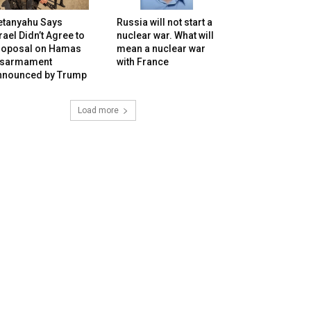
etanyahu Says
Russia will not start a
rael Didn’t Agree to
nuclear war. What will
roposal on Hamas
mean a nuclear war
isarmament
with France
nnounced by Trump
Load more