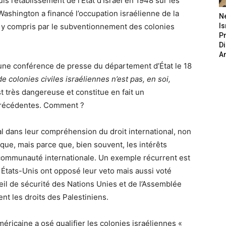
s l’établissement de l’État d’Israël en 1948 sur les
 Washington a financé l’occupation israélienne de la
N
, y compris par le subventionnement des colonies
Is
P
D
A
’une conférence de presse du département d’État le 18
de
colonies civiles israéliennes n’est pas, en soi,
st très
dangereuse et constitue en fait un
précédentes. Comment ?
l dans leur compréhension du droit international, non
que, mais parce que, bien souvent, les intérêts
a communauté internationale. Un exemple récurrent est
es États-Unis ont opposé leur veto mais aussi voté
l de sécurité des Nations Unies et de l’Assemblée
ent les droits des Palestiniens.
éricaine a osé qualifier les colonies israéliennes «