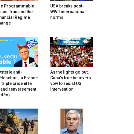
he Programmable
USA breaks post-
isis: Iran and the
WWII international
inancial Regime
norms
hange
stérie anti-
As the lights go out,
lenchon, la France
Cuba’s true believers
 triple crise et le
vow to resist US
rand renversement
intervention
idéo)