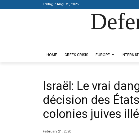
Friday, 7 August , 2026
Defe
Designed by Kangaru Productions
HOME
GREEK CRISIS
EUROPE
INTERNAT
Israël: Le vrai dan
décision des États
colonies juives ill
February 21, 2020