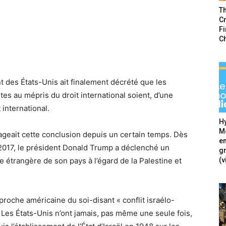
T
Cr
F
C
 des États-Unis ait finalement décrété que les
ites au mépris du droit international soient, d’une
 international.
Hy
Mé
ageait cette conclusion depuis un certain temps. Dès
en
 2017, le président Donald Trump a déclenché un
g
(v
e étrangère de son pays à l’égard de la Palestine et
proche américaine du soi-disant « conflit israélo-
Les États-Unis n’ont jamais, pas même une seule fois,