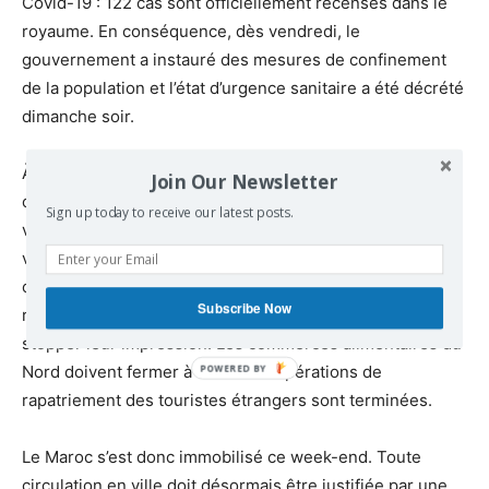
Covid-19 : 122 cas sont officiellement recensés dans le
royaume. En conséquence, dès vendredi, le
gouvernement a instauré des mesures de confinement
de la population et l’état d’urgence sanitaire a été décrété
dimanche soir.
À partir de minuit lundi, il n’y aura plus de trains en
Join Our Newsletter
circulation au Maroc. Les grands taxis blancs reliant les
Sign up today to receive our latest posts.
villes entre elles ne circulent déjà plus, de même que les
vols intérieurs de la compagnie aérienne nationale. La
circulation des tramways à Rabat et Casablanca est
Subscribe Now
réduite. Le gouvernement a appelé les journaux à
stopper leur impression. Les commerces alimentaires du
Nord doivent fermer à 18h et les opérations de
rapatriement des touristes étrangers sont terminées.
Le Maroc s’est donc immobilisé ce week-end. Toute
circulation en ville doit désormais être justifiée par une