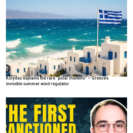
Kolydas explains the rare “polar meltemi” — Greece’s
invisible summer wind regulator