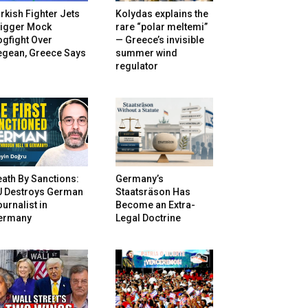
rkish Fighter Jets
Kolydas explains the
rigger Mock
rare “polar meltemi”
gfight Over
— Greece’s invisible
egean, Greece Says
summer wind
regulator
ath By Sanctions:
Germany’s
U Destroys German
Staatsräson Has
urnalist in
Become an Extra-
ermany
Legal Doctrine