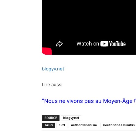
blogyy.net
Lire aussi
“Nous ne vivons pas au Moyen-Âge !”
SOURCE
blogyy.net
TAGS
17N
Authoritarianism
Koufontinas Dimitris