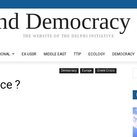
nd Democracy 
THE WEBSITE OF THE DELPHI INITIATIVE
IONAL
EX-USSR
MIDDLE EAST
TTIP
ECOLOGY
DEMOCRACY
Democracy
Europe
Greek Crisis
ce ?