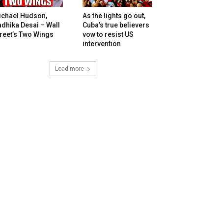
ichael Hudson,
As the lights go out,
dhika Desai – Wall
Cuba’s true believers
reet’s Two Wings
vow to resist US
intervention
Load more