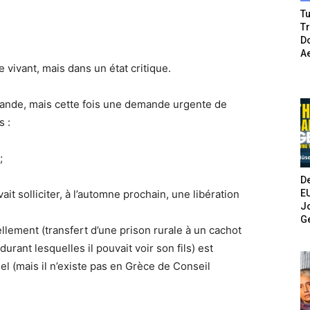
Tu
T
Do
A
 vivant, mais dans un état critique.
mande, mais cette fois une demande urgente de
s :
;
De
E
ait solliciter, à l’automne prochain, une libération
Jo
G
ellement (transfert d’une prison rurale à un cachot
rant lesquelles il pouvait voir son fils) est
el (mais il n’existe pas en Grèce de Conseil