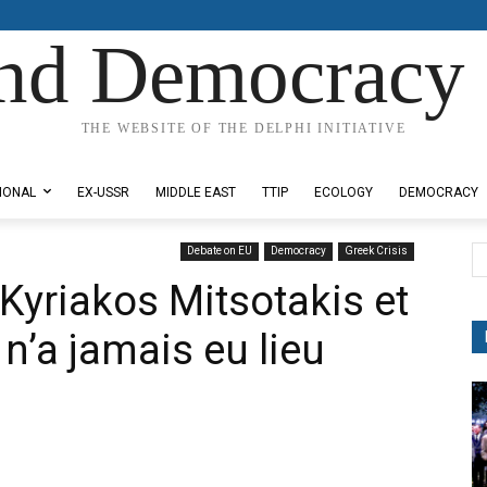
nd Democracy 
THE WEBSITE OF THE DELPHI INITIATIVE
IONAL
EX-USSR
MIDDLE EAST
TTIP
ECOLOGY
DEMOCRACY
Debate on EU
Democracy
Greek Crisis
Kyriakos Mitsotakis et
n’a jamais eu lieu