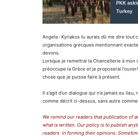
PKK askin
Turkey
Angela : Kyriakos tu aurais dû me dire tout ce
organisations grecques mentionnant exacte
devons.
Lorsque je remettrai la Chancellerie à mon s
préoccupe la Grèce et je proposerai l’ouvert
chose que je puisse faire à présent.
Il s’agit d’un dialogue qui n’a jamais eu lieu, 
comme décrit ci-dessus, sans autre commen
We remind our readers that publication of a
what is written. Our policy is to publish any
readers in forming their opinions. Sometime