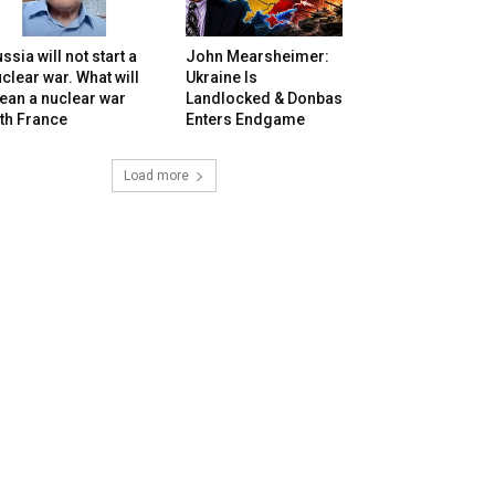
ssia will not start a
John Mearsheimer:
clear war. What will
Ukraine Is
ean a nuclear war
Landlocked & Donbas
th France
Enters Endgame
Load more