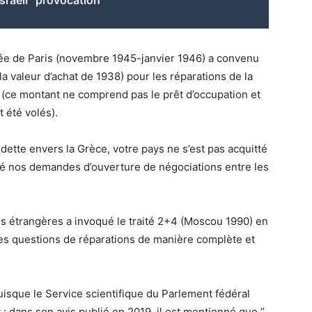
Israeli “provocation”
iée de Paris (novembre 1945-janvier 1946) a convenu
 la valeur d’achat de 1938) pour les réparations de la
 (ce montant ne comprend pas le prêt d’occupation et
t été volés).
r dette envers la Grèce, votre pays ne s’est pas acquitté
eté nos demandes d’ouverture de négociations entre les
es étrangères a invoqué le traité 2+4 (Moscou 1990) en
 les questions de réparations de manière complète et
uisque le Service scientifique du Parlement fédéral
: dans son avis publié en 2019, il est mentionné que ”