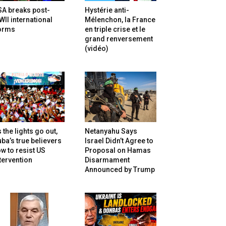
SA breaks post-
Hystérie anti-
II international
Mélenchon, la France
orms
en triple crise et le
grand renversement
(vidéo)
 the lights go out,
Netanyahu Says
ba’s true believers
Israel Didn’t Agree to
w to resist US
Proposal on Hamas
tervention
Disarmament
Announced by Trump