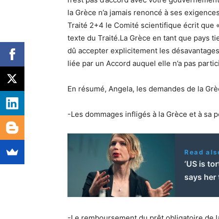
la Grèce n’a jamais renoncé à ses exigences 
Traité 2+4 le Comité scientifique écrit que
texte du Traité.La Grèce en tant que pays tie
dû accepter explicitement les désavantages 
liée par un Accord auquel elle n’a pas partic
En résumé, Angela, les demandes de la Grèc
-Les dommages infligés à la Grèce et à sa p
Read als
‘US is to
says her 
-Le remboursement du prêt obligatoire de l