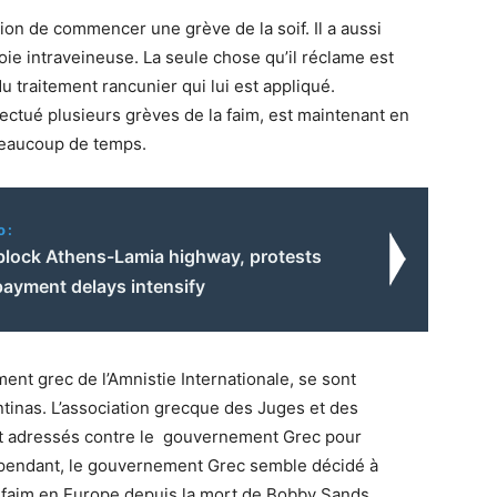
ion de commencer une grève de la soif. Il a aussi
ie intraveineuse. La seule chose qu’il réclame est
 du traitement rancunier qui lui est appliqué.
fectué plusieurs grèves de la faim, est maintenant en
s beaucoup de temps.
o:
block Athens-Lamia highway, protests
payment delays intensify
nt grec de l’Amnistie Internationale, se sont
tinas. L’association grecque des Juges et des
nt adressés contre le gouvernement Grec pour
ependant, le gouvernement Grec semble décidé à
a faim en Europe depuis la mort de Bobby Sands