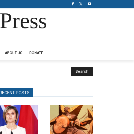
Press
ABOUT US
DONATE
Search
RECENT POSTS