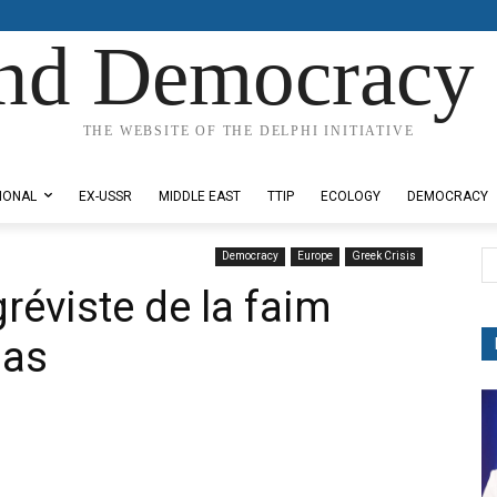
nd Democracy 
THE WEBSITE OF THE DELPHI INITIATIVE
IONAL
EX-USSR
MIDDLE EAST
TTIP
ECOLOGY
DEMOCRACY
Democracy
Europe
Greek Crisis
gréviste de la faim
nas