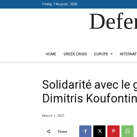
Friday, 7 August , 2026
Defe
Designed by Kangaru Productions
HOME
GREEK CRISIS
EUROPE
INTERNAT
Solidarité avec le 
Dimitris Koufonti
March 1, 2021
Share