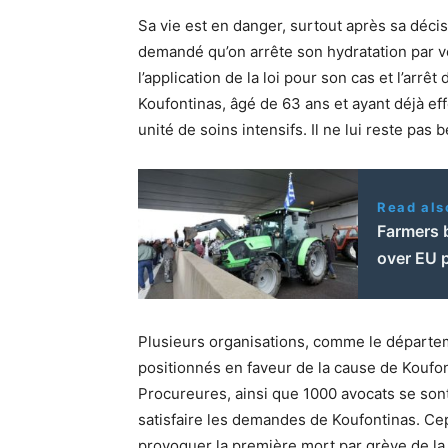
Sa vie est en danger, surtout après sa décis
demandé qu’on arrête son hydratation par vo
l’application de la loi pour son cas et l’arrêt
Koufontinas, âgé de 63 ans et ayant déjà ef
unité de soins intensifs. Il ne lui reste pa
Read als
Farmers 
over EU 
Plusieurs organisations, comme le départeme
positionnés en faveur de la cause de Koufon
Procureures, ainsi que 1000 avocats se so
satisfaire les demandes de Koufontinas. C
provoquer la première mort par grève de l