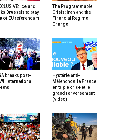
XCLUSIVE: Iceland
The Programmable
ks Brussels to stay
Crisis: Iran and the
t of EU referendum
Financial Regime
Change
SA breaks post-
Hystérie anti-
II international
Mélenchon, la France
orms
en triple crise et le
grand renversement
(vidéo)