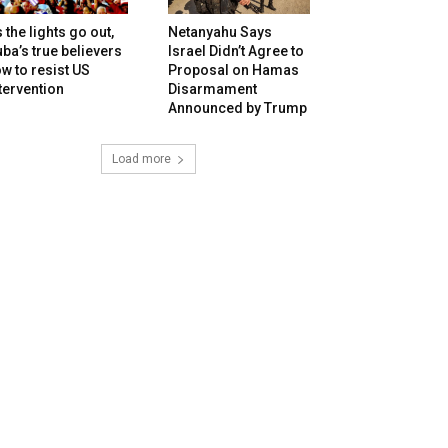
 the lights go out,
Netanyahu Says
ba’s true believers
Israel Didn’t Agree to
w to resist US
Proposal on Hamas
tervention
Disarmament
Announced by Trump
Load more