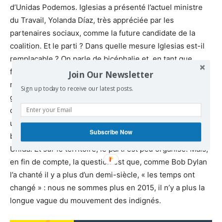
d’Unidas Podemos. Iglesias a présenté l’actuel ministre
du Travail, Yolanda Díaz, très appréciée par les
partenaires sociaux, comme la future candidate de la
coalition. Et le parti ? Dans quelle mesure Iglesias est-il
remplaçable ? On parle de bicéphalie et, en tant que
future secrétaire générale, on envisage Iole Belarra,
Join Our Newsletter
ministre des Droits sociaux qui a remplacé Iglesias au
Sign up today to receive our latest posts.
gouvernement. La décision sera prise lors d’un prochain
congrès où Podemos devra également se repenser. Il y a
une base dure d’électeurs, oui, mais il n’y en a pas
Subscribe Now
beaucoup plus qu’il y a dix ou vingt ans pour Izquierda
Unida. Et sur le territoire, le parti est peu organisé. Mais,
en fin de compte, la question est que, comme Bob Dylan
l’a chanté il y a plus d’un demi-siècle, « les temps ont
changé » : nous ne sommes plus en 2015, il n’y a plus la
longue vague du mouvement des indignés.