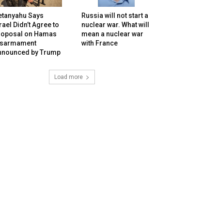
etanyahu Says
Russia will not start a
rael Didn’t Agree to
nuclear war. What will
roposal on Hamas
mean a nuclear war
isarmament
with France
nnounced by Trump
Load more