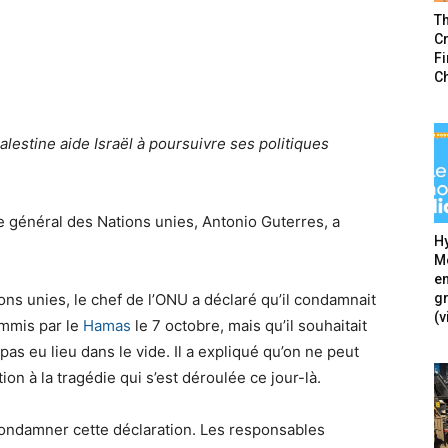
T
Cr
F
C
alestine aide Israël à poursuivre ses politiques
e général des Nations unies, Antonio Guterres, a
Hy
Mé
en
g
ons unies, le chef de l’ONU a déclaré qu’il condamnait
(v
mmis par le
Hamas
le 7 octobre, mais qu’il souhaitait
s eu lieu dans le vide. Il a expliqué qu’on ne peut
on à la tragédie qui s’est déroulée ce jour-là.
condamner cette déclaration. Les responsables