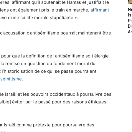
es, affirmant qu’il soutenait le Hamas et justifiait le
liens ont également pris le train en marche,
affirmant
N
Is
ve d’une faillite morale stupéfiante ».
P
D
A
d’accusation d’antisémitisme pourrait maintenant être
 pour que la définition de l’antisémitisme soit élargie
n et la remise en question du fondement moral du
l’historicisation de ce qui se passe pourraient
isémitisme
.
e Israël et les pouvoirs occidentaux à poursuivre des
sible] éviter par le passé pour des raisons éthiques,
 par Israël comme prétexte pour poursuivre des