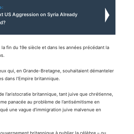
o:
xt US Aggression on Syria Already
ed?
la fin du 19e siècle et dans les années précédant la
s.
ceux qui, en Grande-Bretagne, souhaitaient démanteler
es dans l’Empire britannique.
 l’aristocratie britannique, tant juive que chrétienne,
omme panacée au problème de l’antisémitisme en
voqué une vague d’immigration juive malvenue en
gouvernement britannique à publier la célèbre – ou