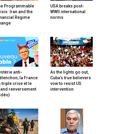
he Programmable
USA breaks post-
isis: Iran and the
WWII international
inancial Regime
norms
hange
stérie anti-
As the lights go out,
lenchon, la France
Cuba’s true believers
 triple crise et le
vow to resist US
rand renversement
intervention
idéo)