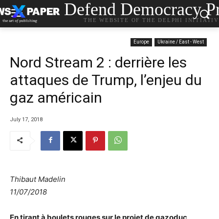
Defend Democracy Pr
THE WEBSITE OF THE DELPHI INITIATI
Europe
Ukraine / East - West
Nord Stream 2 : derrière les
attaques de Trump, l’enjeu du
gaz américain
July 17, 2018
Thibaut Madelin
11/07/2018
En tirant à boulets rouges sur le projet de gazoduc