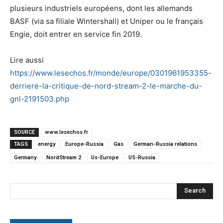
plusieurs industriels européens, dont les allemands
BASF (via sa filiale Wintershall) et Uniper ou le français
Engie, doit entrer en service fin 2019.
Lire aussi
https://www.lesechos.fr/monde/europe/0301961953355-
derriere-la-critique-de-nord-stream-2-le-marche-du-
gnl-2191503.php
SOURCE
www.lesechos.fr
TAGS
energy
Europe-Russia
Gas
German-Russia relations
Germany
NordStream 2
Us-Europe
US-Russia
Search