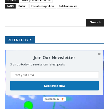
SOURCE
www.presse-citron.net
TAGS
Britain
Facial recognition
Totalitarianism
Search
RECENT POSTS
Join Our Newsletter
Sign up today to receive our latest posts.
Subscribe Now
POWERED
BY