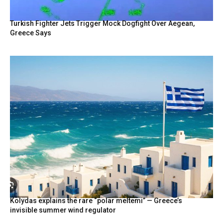
Turkish Fighter Jets Trigger Mock Dogfight Over Aegean,
Greece Says
Kolydas explains the rare “polar meltemi” — Greece’s
invisible summer wind regulator