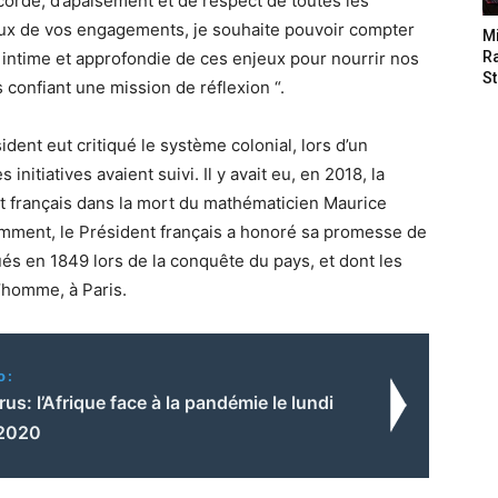
orde, d’apaisement et de respect de toutes les
eux de vos engagements, je souhaite pouvoir compter
M
 intime et approfondie de ces enjeux pour nourrir nos
Ra
St
s confiant une mission de réflexion “.
sident eut critiqué le système colonial, lors d’un
initiatives avaient suivi. Il y avait eu, en 2018, la
at français dans la mort du mathématicien Maurice
cemment, le Président français a honoré sa promesse de
ués en 1849 lors de la conquête du pays, et dont les
’homme, à Paris.
o:
us: l’Afrique face à la pandémie le lundi
 2020