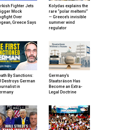
rkish Fighter Jets
Kolydas explains the
rigger Mock
rare “polar meltemi”
gfight Over
— Greece’s invisible
egean, Greece Says
summer wind
regulator
ath By Sanctions:
Germany’s
U Destroys German
Staatsräson Has
urnalist in
Become an Extra-
ermany
Legal Doctrine