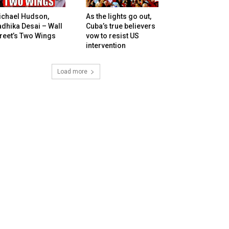
ichael Hudson,
As the lights go out,
dhika Desai – Wall
Cuba’s true believers
reet’s Two Wings
vow to resist US
intervention
Load more