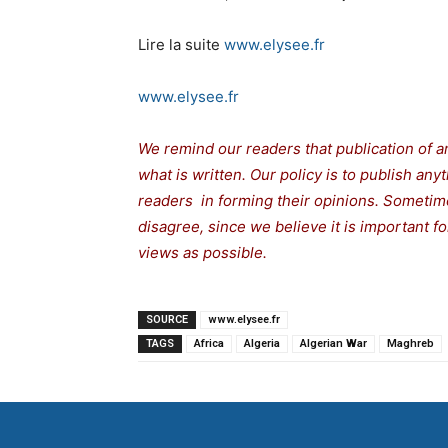
Lire la suite
www.elysee.fr
www.elysee.fr
We remind our readers that publication of a
what is written. Our policy is to publish any
readers in forming their opinions. Sometime
disagree, since we believe it is important 
views as possible.
SOURCE
www.elysee.fr
TAGS
Africa
Algeria
Algerian War
Maghreb