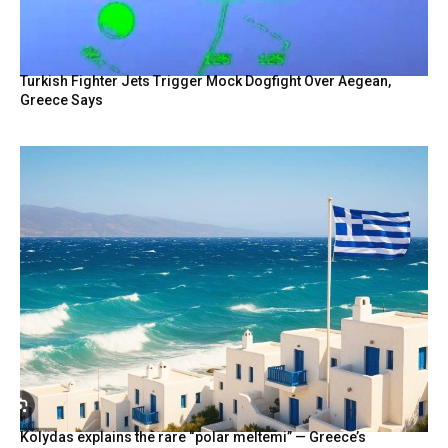
Turkish Fighter Jets Trigger Mock Dogfight Over Aegean,
Greece Says
Kolydas explains the rare “polar meltemi” — Greece’s