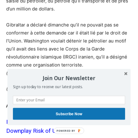
saisie du pétrolier, du pétrole qu’il transporte et de près
d’un million de dollars.
Gibraltar a déclaré dimanche qu’il ne pouvait pas se
conformer à cette demande car il était lié par le droit de
l’Union.
Washington voulait détenir le pétrolier au motif
qu’il avait des liens avec le Corps de la Garde
révolutionnaire islamique (IRGC) iranien, qu’il a désigné
comme une organisation terroriste.
(reuters, euractiv, efsyn)
Join Our Newsletter
Sign up today to receive our latest posts.
(From Keeptalking.gr)
Also read
Subscribe Now
Iran Oil Tanker Headed to Greece, Officials
Downplay Risk of US Seizure