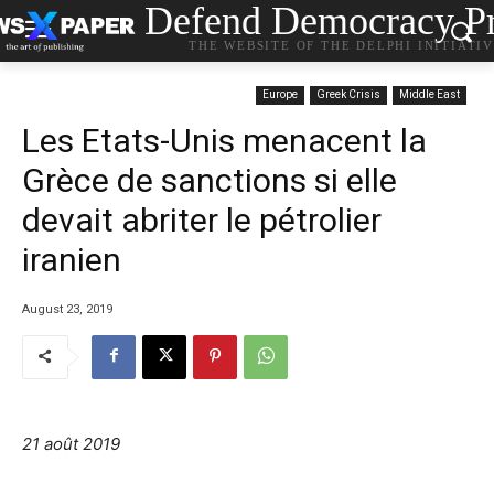
Defend Democracy Pr
THE WEBSITE OF THE DELPHI INITIATI
Europe
Greek Crisis
Middle East
Les Etats-Unis menacent la
Grèce de sanctions si elle
devait abriter le pétrolier
iranien
August 23, 2019
21 août 2019