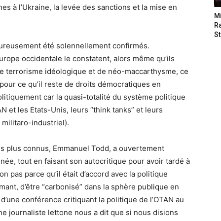
es à l’Ukraine, la levée des sanctions et la mise en
M
Ra
St
heureusement été solennellement confirmés.
Europe occidentale le constatent, alors même qu’ils
e terrorisme idéologique et de néo-maccarthysme, ce
our ce qu’il reste de droits démocratiques en
olitiquement car la quasi-totalité du système politique
et les Etats-Unis, leurs “think tanks” et leurs
militaro-industriel).
 les plus connus, Emmanuel Todd, a ouvertement
ée, tout en faisant son autocritique pour avoir tardé à
on pas parce qu’il était d’accord avec la politique
imant, d’être “carbonisé” dans la sphère publique en
s d’une conférence critiquant la politique de l’OTAN au
ne journaliste lettone nous a dit que si nous disions