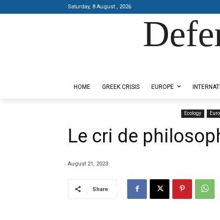
Saturday, 8 August , 2026
Defe
Designed by Kangaru Productions
HOME
GREEK CRISIS
EUROPE
INTERNAT
Ecology
Eur
Le cri de philoso
August 21, 2023
Share