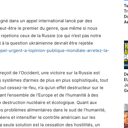
Tu
T
Do
ligné dans un appel international lancé par des
A
 peut-être le premier du genre, que même si nous
rejetions ceux de la Russie (ce qui n’est pas notre
t à la question ukrainienne devrait être rejetée
pel-urgent-a-
lopinion-publique-mondiale-
arretez-la-
 reçoit de l’Occident, une victoire sur la Russie est
De
E
s systèmes d’armes de plus en plus sophistiqués, tout
Jo
ut cessez-le-feu, n’a qu’un effet destructeur sur le
G
ant l’ensemble de l’Europe et de l’humanité à des
e destruction nucléaire et écologique. Quant aux
ves problèmes alimentaires dans le sud de l’humanité,
éens et intensifier le contrôle américain sur les
eule solution est la cessation des hostilités, un