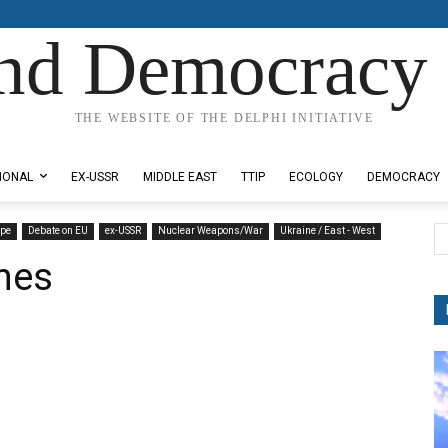
nd Democracy 
THE WEBSITE OF THE DELPHI INITIATIVE
IONAL
EX-USSR
MIDDLE EAST
TTIP
ECOLOGY
DEMOCRACY
ope
Debate on EU
ex-USSR
Nuclear Weapons/War
Ukraine / East - West
phes