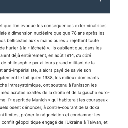
 et que l’on évoque les conséquences exterminatrices
ale à dimension nucléaire quelque 78 ans après les
os bellicistes aux « mains pures » rejettent toute
 hurler à la « lâcheté ». Ils oublient que, dans les
taient déjà entièrement, en août 1914,
du côté
de philosophie par ailleurs grand militant de la
t anti-impérialiste, a alors payé de sa vie son
également le fait qu’en 1938, les milieux dominants
auche intrasystémique, ont soutenu à l’unisson les
 médiacrates exaltés de la droite et de la gauche euro-
e, l’« esprit de Munich » qui habiterait les courageux
quels osent dénoncer, à contre-courant de la doxa
s ni limites, prôner la négociation et condamner les
le conflit géopolitique engagé de l’Ukraine à Taiwan, et