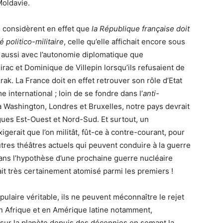
Moldavie.
 considèrent en effet que
la République française doit
politico-militaire
, celle qu’elle affichait encore sous
r aussi avec l’autonomie diplomatique que
ac et Dominique de Villepin lorsqu’ils refusaient de
rak. La France doit en effet retrouver son rôle d’Etat
 international ; loin de se fondre dans l’
anti-
e à Washington, Londres et Bruxelles, notre pays devrait
logues Est-Ouest et Nord-Sud. Et surtout, un
erait que l’on militât, fût-ce à contre-courant, pour
utres théâtres actuels qui peuvent conduire à la guerre
dans l’hypothèse d’une prochaine guerre nucléaire
ait très certainement atomisé parmi les premiers !
ulaire véritable, ils ne peuvent méconnaître le rejet
en Afrique et en Amérique latine notamment,
it sur la planète depuis des décennies en semant la