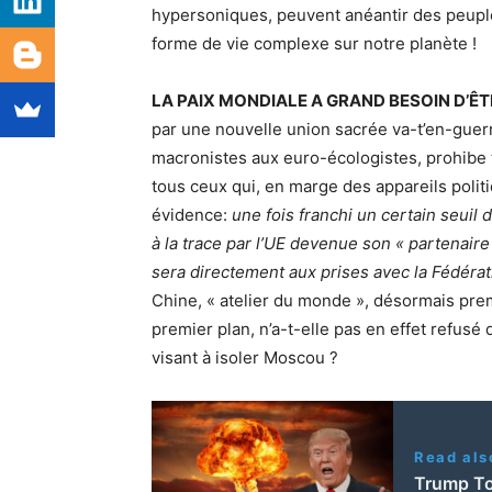
hypersoniques, peuvent anéantir des peuples
forme de vie complexe sur notre planète !
LA PAIX MONDIALE A GRAND BESOIN D’ÊT
par une nouvelle union sacrée va-t’en-guerr
macronistes aux euro-écologistes, prohibe t
tous ceux qui, en marge des appareils polit
évidence:
une fois franchi un certain seuil d
à la trace par l’UE devenue son « partenaire
sera directement aux prises avec la Fédérat
Chine, « atelier du monde », désormais pr
premier plan, n’a-t-elle pas en effet refusé
visant à isoler Moscou ?
Read als
Trump To