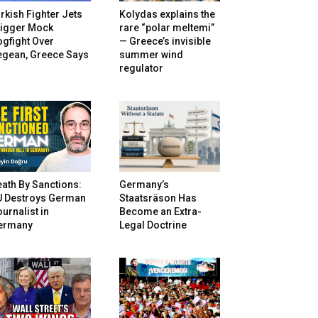
rkish Fighter Jets
Kolydas explains the
rigger Mock
rare “polar meltemi”
gfight Over
— Greece’s invisible
egean, Greece Says
summer wind
regulator
ath By Sanctions:
Germany’s
U Destroys German
Staatsräson Has
urnalist in
Become an Extra-
ermany
Legal Doctrine