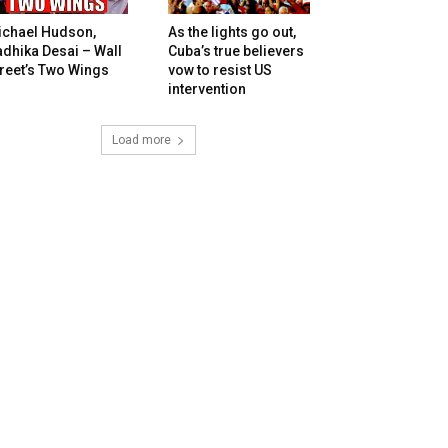
ichael Hudson,
As the lights go out,
dhika Desai – Wall
Cuba’s true believers
reet’s Two Wings
vow to resist US
intervention
Load more