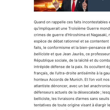
Quand on rappelle ces faits incontestables
qu’impliquerait une Troisième Guerre mondi
crimes de guerre d’Hiroshima et Nagasaki, n
espèce de débat rationnel et se contentent de
faits, le conformisme et la bien-pensance é
belliciste
et que Jean Jaurès, ce professeur 
République sociale, de la laïcité et du comba
intrépide défense de la paix. Ils occultent 
français, de l’ultra-droite antisémite à la g
honteux Accords de Munich. Et l’on voit nos
atlantiste dénoncer, avec un bel anachronism
défenseurs actuels de la désescalade ; les
belliciste, les livraisons d’armes sans seuil
tentatives de toute origine visant à élargir 