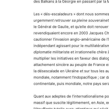
des Balkans à la Géorgie en passant par la 
Les « dés-escaladeurs » dont nous sommes
urgemment retrouver sa pleine souveraineté 
le Général de Gaulle, et qu’elle doit renoue
revendiquaient encore en 2003 Jacques Chir
cautionner l’invasion anglo-américaine de l’I
indépendant agissant pour le multilatéralisme
diplomatie
militariste et irrationnelle chèr
multiplier les initiatives en faveur des dia
attachement sincère au peuple de France exig
la désescalade en Ukraine et sur tous les a
mondiale, notamment l’Indopacifique ; car 
continentale, puis mondiale, notre pays ser
Quant aux adeptes de l’internationalisme pop
massif que suscite légitimement, en Asie, 
l’étouffante tutelle euro-atlantique qui sév