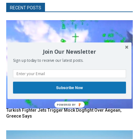
RECENT POSTS
Join Our Newsletter
Sign up today to receive our latest posts.
Subscribe Now
POWERED
Turkish Fighter Jets Trigger Mock Dogfight Over Aegean,
BY
Greece Says