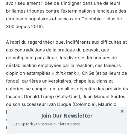
avoir seulement l’idée de s’indigner dans une de leurs
brillantes tribunes contre l’extermination silencieuse des
dirigeants populaires et sociaux en Colombie – plus de
300 depuis 2016).
A l’abri du regard théorique, indifférents aux difficultés et
aux contradictions de la pratique du pouvoir, que
démultiplient par ailleurs les diverses techniques de
déstabilisation employées par la réaction, ces faiseurs
d’opinion estampillés
« think tank »,
ONGs (et bailleurs de
fonds), carrières universitaires, chapelles, clans et
coteries, se comportent en alliés objectifs des présidents
faucons Donald Trump (Etats-Unis), Juan Manuel Santos
ou son successeur Ivan Duque (Colombie), Mauricio
Macri (Argentine), de l’Organisation des Etats américains
Join Our Newsletter
(OEA), des médias dominants (qui se pourlèchent les
Sign up today to receive our latest posts.
babines à chacun de leurs communiqués), quand bien