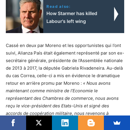
Read also:
How Starmer has killed
Labour's left wing
Cassé en deux par Moreno et les opportunistes qui l’ont
suivi, Alianza País était également représenté par son ex-
secrétaire générale, présidente de l’Assemblée nationale
de 2013 à 2017, la députée Gabriela Rivadeneira. Au-delà
du cas Correa, celle-ci a mis en évidence le dramatique
retour en arrière promu par Moreno :
« Nous avons
maintenant comme ministre de l’Economie le
représentant des Chambres de commerce, nous avons
reçu le vice-président des Etats-Unis et signé des
accords de coopération militaire, nous revenons à
nouveau aux traités bilatéraux d’investissement
(…)
En
outre, depuis la rupture, nous avons perdu l’organisation