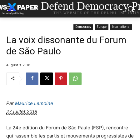
Defend Democracy Pr
THE WEBSITE OF THE DELPHI INITIATI
Democracy
Europe
International
La voix dissonante du Forum
de São Paulo
August 9, 2018
Par
Maurice Lemoine
27 juillet 2018
L
a 24e édition du Forum de São Paulo (FSP), rencontre
qui rassemble les partis et mouvements progressistes de