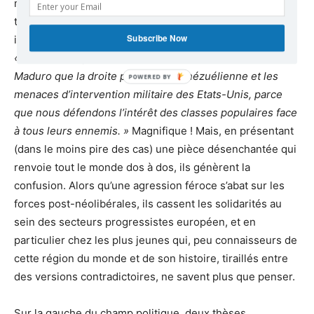
même les plus « purement révolutionnaires » d’entre eux
terminent religieusement chacun de leur article ou
Subscribe Now
intervention par un vibrant et surtout très confortable
«
nous dénonçons autant la dérive autoritaire de Nicolás
Maduro que la droite putschiste vénézuélienne et les
menaces d’intervention militaire des Etats-Unis, parce
que nous défendons l’intérêt des classes populaires face
à tous leurs ennemis. »
Magnifique ! Mais, en présentant
(dans le moins pire des cas) une pièce désenchantée qui
renvoie tout le monde dos à dos, ils génèrent la
confusion. Alors qu’une agression féroce s’abat sur les
forces post-néolibérales, ils cassent les solidarités au
sein des secteurs progressistes européen, et en
particulier chez les plus jeunes qui, peu connaisseurs de
cette région du monde et de son histoire, tiraillés entre
des versions contradictoires, ne savent plus que penser.
Sur la gauche du champ politique, deux thèses