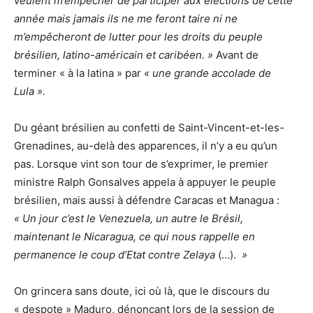
veulent m’empêcher de participer aux élections de cette
année mais jamais ils ne me feront taire ni ne
m’empêcheront de lutter pour les droits du peuple
brésilien, latino-américain et caribéen. »
Avant de
terminer « à la latina » par
« une grande accolade de
Lula ».
Du géant brésilien au confetti de Saint-Vincent-et-les-
Grenadines, au-delà des apparences, il n’y a eu qu’un
pas. Lorsque vint son tour de s’exprimer, le premier
ministre Ralph Gonsalves appela à appuyer le peuple
brésilien, mais aussi à défendre Caracas et Managua :
« Un jour c’est le Venezuela, un autre le Brésil,
maintenant le Nicaragua, ce qui nous rappelle en
permanence le coup d’Etat contre Zelaya
(…).
»
On grincera sans doute, ici où là, que le discours du
« despote » Maduro, dénonçant lors de la session de