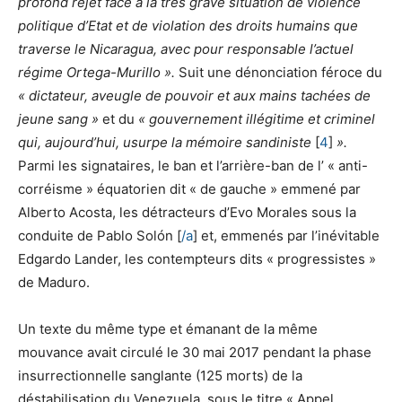
profond rejet face à la très grave situation de violence
politique d’Etat et de violation des droits humains que
traverse le Nicaragua, avec pour responsable l’actuel
régime Ortega-Murillo ».
Suit une dénonciation féroce du
« dictateur, aveugle de pouvoir et aux mains tachées de
jeune sang »
et du
« gouvernement illégitime et criminel
qui, aujourd’hui, usurpe la mémoire sandiniste
[
4
]
».
Parmi les signataires, le ban et l’arrière-ban de l’ « anti-
corréisme » équatorien dit « de gauche » emmené par
Alberto Acosta, les détracteurs d’Evo Morales sous la
conduite de Pablo Solón [
/a
] et, emmenés par l’inévitable
Edgardo Lander, les contempteurs dits « progressistes »
de Maduro.
Un texte du même type et émanant de la même
mouvance avait circulé le 30 mai 2017 pendant la phase
insurrectionnelle sanglante (125 morts) de la
déstabilisation du Venezuela, sous le titre « Appel