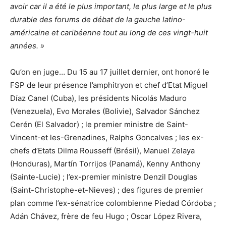
avoir car il a été le plus important, le plus large et le plus
durable des forums de débat de la gauche latino-
américaine et caribéenne tout au long de ces vingt-huit
années. »
Qu’on en juge… Du 15 au 17 juillet dernier, ont honoré le
FSP de leur présence l’amphitryon et chef d’Etat Miguel
Díaz Canel (Cuba), les présidents Nicolás Maduro
(Venezuela), Evo Morales (Bolivie), Salvador Sánchez
Cerén (El Salvador) ; le premier ministre de Saint-
Vincent-et les-Grenadines, Ralphs Goncalves ; les ex-
chefs d’Etats Dilma Rousseff (Brésil), Manuel Zelaya
(Honduras), Martín Torrijos (Panamá), Kenny Anthony
(Sainte-Lucie) ; l’ex-premier ministre Denzil Douglas
(Saint-Christophe-et-Nieves) ; des figures de premier
plan comme l’ex-sénatrice colombienne Piedad Córdoba ;
Adán Chávez, frère de feu Hugo ; Oscar López Rivera,