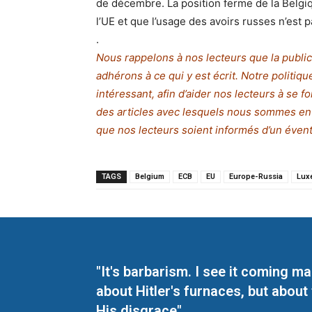
de décembre. La position ferme de la Belgi
l’UE et que l’usage des avoirs russes n’est
.
Nous rappelons à nos lecteurs que la publica
adhérons à ce qui y est écrit. Notre politi
intéressant, afin d’aider nos lecteurs à se f
des articles avec lesquels nous sommes en
que nos lecteurs soient informés d’un éventa
TAGS
Belgium
ECB
EU
Europe-Russia
Lux
"It's barbarism. I see it coming 
about Hitler's furnaces, but about
His disgrace"