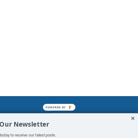
POWERED BY
mined enslavements. It may not be
 Our Newsletter
f Man. His absolute humiliation.
today to receive our latest posts.