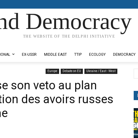
nd Democracy 
THE WEBSITE OF THE DELPHI INITIATIVE
IONAL
EX-USSR
MIDDLE EAST
TTIP
ECOLOGY
DEMOCRACY
Europe
Debate on EU
Ukraine / East - West
e son veto au plan
tion des avoirs russes
ne