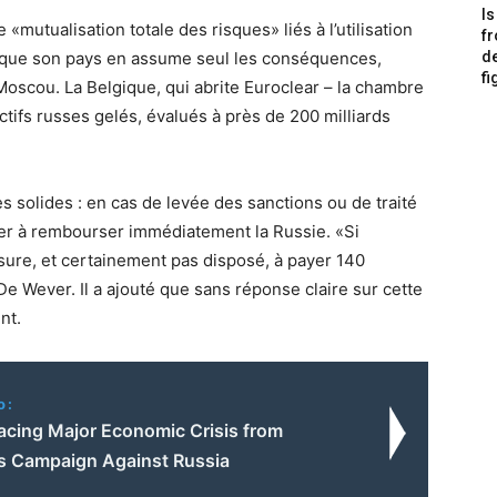
Is
mutualisation totale des risques» liés à l’utilisation
f
 que son pays en assume seul les conséquences,
de
fi
oscou. La Belgique, qui abrite Euroclear – la chambre
tifs russes gelés, évalués à près de 200 milliards
 solides : en cas de levée des sanctions ou de traité
er à rembourser immédiatement la Russie. «Si
esure, et certainement pas disposé, à payer 140
De Wever. Il a ajouté que sans réponse claire sur cette
nt.
o:
acing Major Economic Crisis from
s Campaign Against Russia