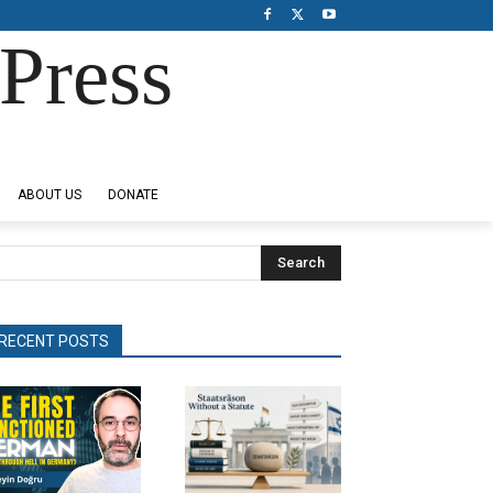
Press
ABOUT US
DONATE
Search
RECENT POSTS