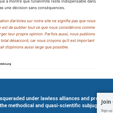
que a montré que l’unanimité reste indispensable dans
 pas une décision sans conséquences.
tion d’articles sur notre site ne signifie pas que nous
que est de publier tout ce que nous considérons comme
orger leur propre opinion. Parfois aussi, nous publions
 total désaccord,
c
ar nous croyons qu’il est important
il d’opinions aussi large que possible.
embourg
masqueraded under lawless alliances and predeter
Join
 the methodical and quasi-scientific subjugation o
Sign up 