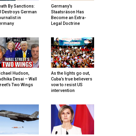
ath By Sanctions:
Germany’s
U Destroys German
Staatsräson Has
urnalist in
Become an Extra-
ermany
Legal Doctrine
ichael Hudson,
As the lights go out,
dhika Desai – Wall
Cuba’s true believers
reet’s Two Wings
vow to resist US
intervention