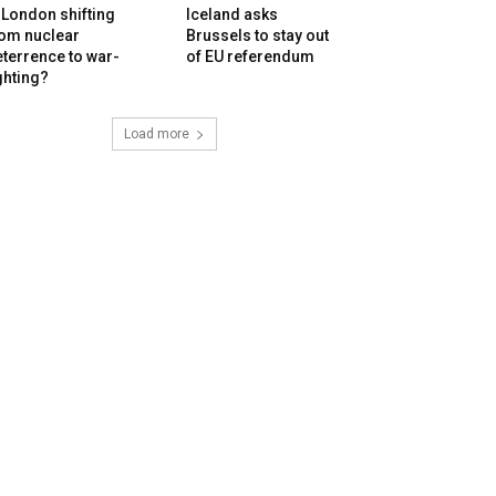
 London shifting
Iceland asks
rom nuclear
Brussels to stay out
terrence to war-
of EU referendum
ghting?
Load more