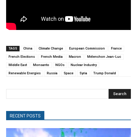
TAGS
China
Climate Change
European Commission
France
French Elections
French Media
Macron
Mélenchon Jean-Luc
Middle East
Monsanto
NGOs
Nuclear Industry
Renewable Energies
Russia
Space
Syria
Trump Donald
Search
RECENT POSTS