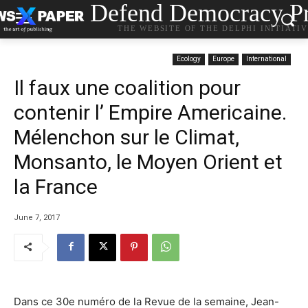
Defend Democracy Pr
THE WEBSITE OF THE DELPHI INITIATI
Ecology
Europe
International
Il faux une coalition pour
contenir l’ Empire Americaine.
Mélenchon sur le Climat,
Monsanto, le Moyen Orient et
la France
June 7, 2017
Dans ce 30e numéro de la Revue de la semaine, Jean-