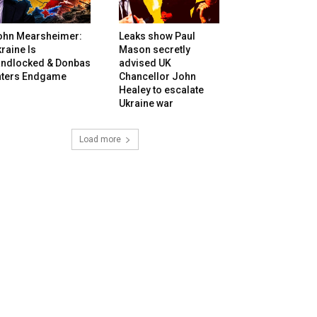
ohn Mearsheimer:
Leaks show Paul
raine Is
Mason secretly
andlocked & Donbas
advised UK
nters Endgame
Chancellor John
Healey to escalate
Ukraine war
Load more