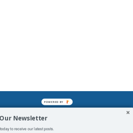
POWERED BY
mined enslavements. It may not be
 Our Newsletter
f Man. His absolute humiliation.
today to receive our latest posts.