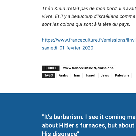
Théo Klein n’était pas de mon bord. Il n’avai
vivre. Et il y a beaucoup d’Israéliens comme 
sont les colons qui sont à la tête du pays.
https://www.franceculture.fr/emissions/lin
samedi-01-fevrier-2020
SOURCE
www.franceculture.fr/emissions
TAGS
Arabs
Iran
Israel
Jews
Palestine
"It's barbarism. I see it coming 
about Hitler's furnaces, but about
His disgrace"