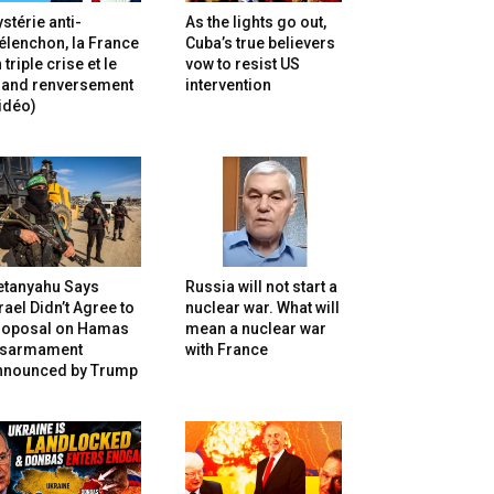
stérie anti-
As the lights go out,
lenchon, la France
Cuba’s true believers
 triple crise et le
vow to resist US
rand renversement
intervention
idéo)
etanyahu Says
Russia will not start a
rael Didn’t Agree to
nuclear war. What will
roposal on Hamas
mean a nuclear war
isarmament
with France
nnounced by Trump