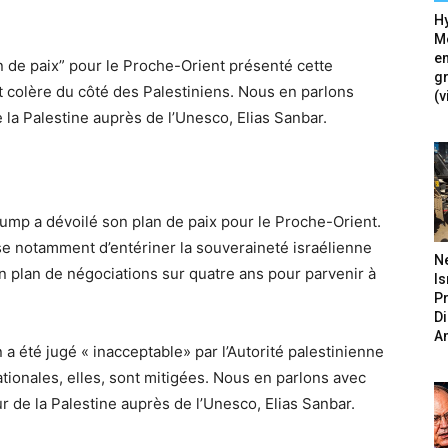
Hy
Mé
en
an de paix” pour le Proche-Orient présenté cette
g
t colère du côté des Palestiniens. Nous en parlons
(v
 la Palestine auprès de l’Unesco, Elias Sanbar.
rump a dévoilé son plan de paix pour le Proche-Orient.
se notamment d’entériner la souveraineté israélienne
N
un plan de négociations sur quatre ans pour parvenir à
Is
P
.
D
A
 a été jugé « inacceptable» par l’Autorité palestinienne
ationales, elles, sont mitigées. Nous en parlons avec
r de la Palestine auprès de l’Unesco, Elias Sanbar.