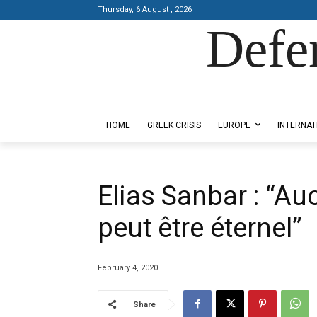
Thursday, 6 August , 2026
Defe
Designed by Kangaru Productions
HOME
GREEK CRISIS
EUROPE
INTERNAT
Elias Sanbar : “Au
peut être éternel”
February 4, 2020
Share