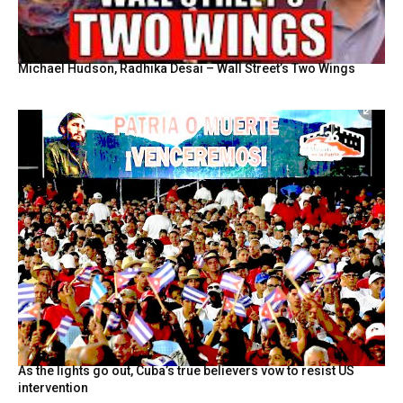
Michael Hudson, Radhika Desai – Wall Street’s Two Wings
As the lights go out, Cuba’s true believers vow to resist US
intervention