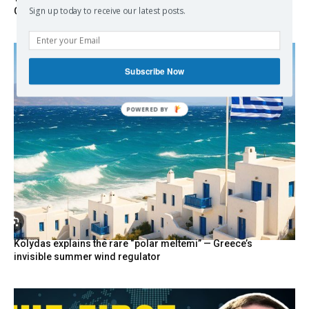
Sign up today to receive our latest posts.
Greece Says
Subscribe Now
POWERED
BY
Kolydas explains the rare “polar meltemi” — Greece’s
invisible summer wind regulator