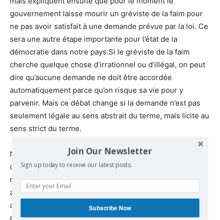
mais expliquent ensuite que pour le moment le
gouvernement laisse mourir un gréviste de la faim pour
ne pas avoir satisfait à une demande prévue par la loi. Ce
sera une autre étape importante pour l’état de la
démocratie dans notre pays.Si le gréviste de la faim
cherche quelque chose d’irrationnel ou d’illégal, on peut
dire qu’aucune demande ne doit être accordée
automatiquement parce qu’on risque sa vie pour y
parvenir. Mais ce débat change si la demande n’est pas
seulement légale au sens abstrait du terme, mais licite au
sens strict du terme.
Join Our Newsletter
Nous approchons d’un point de non-retour, pour la santé
Sign up today to receive our latest posts.
de D. Koufontinas. Répétons autant de fois que
nécessaire qu’en ce moment il n’est plus jugé pour ses
actes. Ceci a été fait. Ce qui est jugé, c’est s’il sera
autorisé à mourir en refusant une demande juste, car
Subscribe Now
parmi ses victimes se trouvaient des membres de la