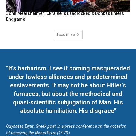
John Mearsheimer: Ukraine Is Landlocked & Donbas Enters
Endgame
Load more
"It's barbarism. I see it coming masqueraded
under lawless alliances and predetermined
enslavements. It may not be about Hitler's
furnaces, but about the methodical and
quasi-scientific subjugation of Man. His
absolute humiliation. His disgrace"
Odysseas Elytis, Greek poet, in a press conference on the occasion
of receiving the Nobel Prize (1979)