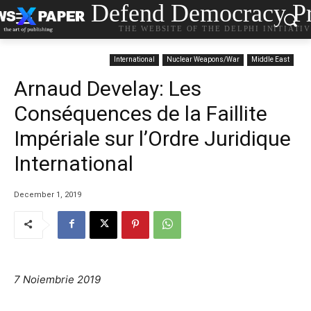
Defend Democracy Pr
THE WEBSITE OF THE DELPHI INITIATI
International
Nuclear Weapons/War
Middle East
Arnaud Develay: Les
Conséquences de la Faillite
Impériale sur l’Ordre Juridique
International
December 1, 2019
7 Noiembrie 2019