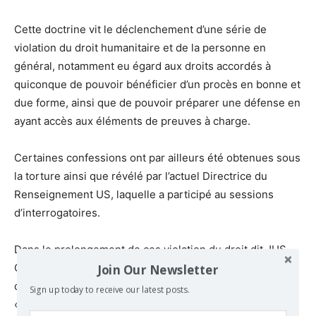
Cette doctrine vit le déclenchement d’une série de
violation du droit humanitaire et de la personne en
général, notamment eu égard aux droits accordés à
quiconque de pouvoir bénéficier d’un procès en bonne et
due forme, ainsi que de pouvoir préparer une défense en
ayant accès aux éléments de preuves à charge.
Certaines confessions ont par ailleurs été obtenues sous
la torture ainsi que révélé par l’actuel Directrice du
Renseignement US, laquelle a participé au sessions
d’interrogatoires.
Dans le prolongement de ces violation du droit dit JUS
Join Our Newsletter
COGENS, WASHINGTON a mis en place des protocoles
d’enlèvements de suspects dans le cadre des
Sign up today to receive our latest posts.
« Redditions extraordinaires ».