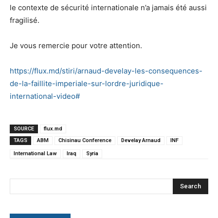
le contexte de sécurité internationale n’a jamais été aussi
fragilisé.
Je vous remercie pour votre attention.
https://flux.md/stiri/arnaud-develay-les-consequences-
de-la-faillite-imperiale-sur-lordre-juridique-
international-video#
SOURCE
flux.md
TAGS
ABM
Chisinau Conference
Develay Arnaud
INF
International Law
Iraq
Syria
Search