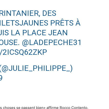
RINTANIER, DES
ILETSJAUNES
PRÊTS À
IS LA PLACE JEAN
OUSE
.
@LADEPECHE31
/2ICSQ62ZKP
 (@JULIE_PHILIPPE_)
9
les choses se passent bien» affirme Rocco Contento,