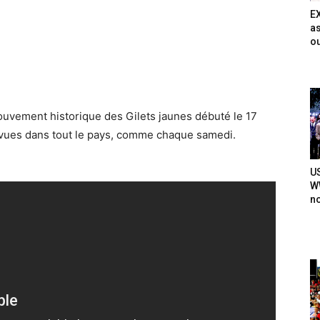
E
as
ou
uvement historique des Gilets jaunes débuté le 17
vues dans tout le pays, comme chaque samedi.
U
WW
n