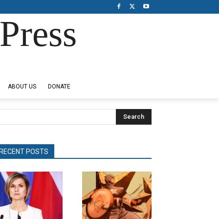
Press
ABOUT US
DONATE
Search
RECENT POSTS