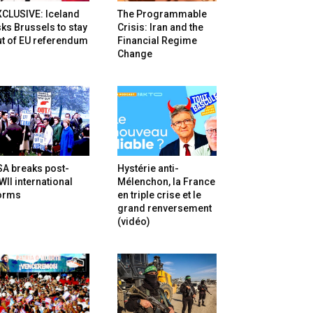
XCLUSIVE: Iceland
The Programmable
ks Brussels to stay
Crisis: Iran and the
t of EU referendum
Financial Regime
Change
SA breaks post-
Hystérie anti-
II international
Mélenchon, la France
orms
en triple crise et le
grand renversement
(vidéo)