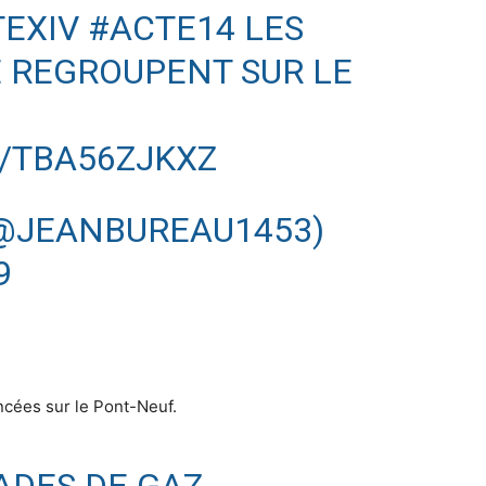
EXIV
#ACTE14
LES
E REGROUPENT SUR LE
/TBA56ZJKXZ
(@JEANBUREAU1453)
9
cées sur le Pont-Neuf.
ADES DE GAZ