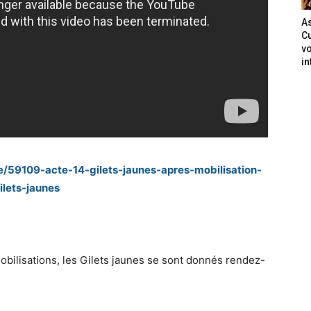
As
Cu
vo
in
ce/59109-acte-14-gilets-jaunes-apres-mobilisation-
ilets-jaunes
bilisations, les Gilets jaunes se sont donnés rendez-