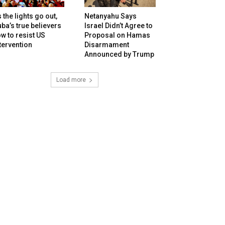
 the lights go out,
Netanyahu Says
ba’s true believers
Israel Didn’t Agree to
w to resist US
Proposal on Hamas
tervention
Disarmament
Announced by Trump
Load more