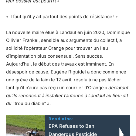
leur dossier est pourri
!
»
«
Il faut qu’il y ait partout des points de résistance
!
»
La nouvelle maire élue à Landaul en juin 2020, Dominique
Ollivier Frankel, sensible aux arguments du collectif, a
sollicité l’opérateur Orange pour trouver un lieu
d’implantation plus consensuel. Sans succès.
Aujourd’hui, le début des travaux est imminent. En
désespoir de cause, Eugène Riguidel a donc commencé
une grève de la faim le 12 avril, résolu à ne pas lâcher
tant qu’il n’aura pas reçu un courrier d’Orange
«
déclarant
qu’ils renoncent à installer l’antenne à Landaul au lieu-dit
du
“trou du diable”
»
.
Read also:
EPA Refuses to Ban
Dangerous Pesticide