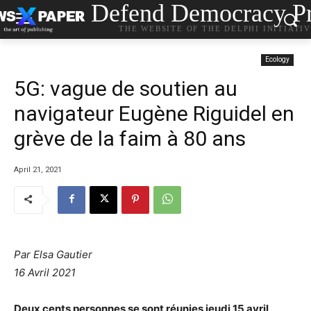
Defend Democracy Pr
THE WEBSITE OF THE DELPHI INITIATI
Ecology
5G: vague de soutien au
navigateur Eugène Riguidel en
grève de la faim à 80 ans
April 21, 2021
Par Elsa Gautier
16 Avril 2021
Deux cents personnes se sont réunies jeudi 15 avril