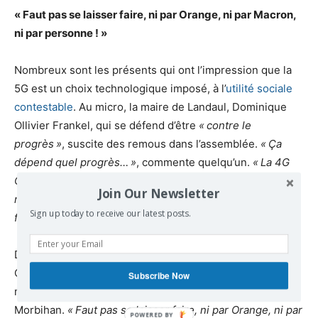
«
Faut pas se laisser faire, ni par Orange, ni par Macron,
ni par personne
!
»
Nombreux sont les présents qui ont l’impression que la
5G est un choix technologique imposé, à l’
utilité sociale
contestable
. Au micro, la maire de Landaul, Dominique
Ollivier Frankel, qui se défend d’être
«
contre le
progrès
»
, suscite des remous dans l’assemblée.
«
Ça
dépend quel progrès…
»
, commente quelqu’un.
«
La 4G
Orange marche très bien ici,
affirme Brigitte Riguidel.
On
Join Our Newsletter
n’est pas du tout dans
une zone blanche
, et d’ailleurs, il
Sign up today to receive our latest posts.
faut des zones blanches en France
!
»
Devant la caravane, plusieurs personnes venues de
Carnac, Pluvigner et Nostang prennent à leur tour le
Subscribe Now
micro pour témoigner des luttes en cours dans le
Morbihan.
«
Faut pas se laisser faire, ni par Orange, ni par