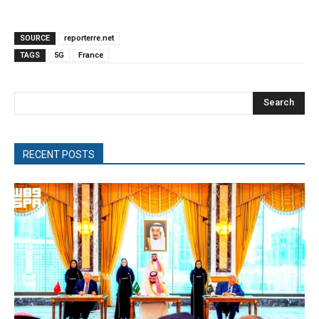
SOURCE
reporterre.net
TAGS
5G
France
Search
RECENT POSTS