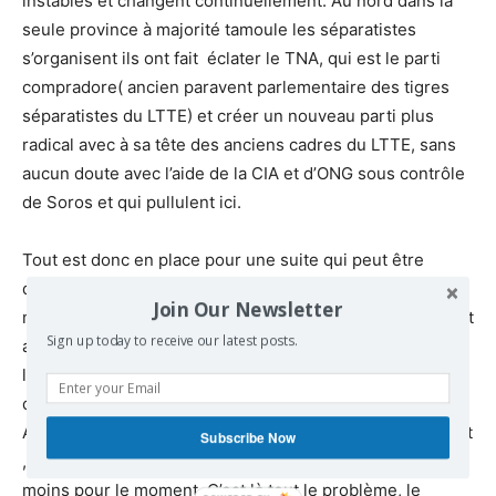
instables et changent continuellement. Au nord dans la
seule province à majorité tamoule les séparatistes
s’organisent ils ont fait éclater le TNA, qui est le parti
compradore( ancien paravent parlementaire des tigres
séparatistes du LTTE) et créer un nouveau parti plus
radical avec à sa tête des anciens cadres du LTTE, sans
aucun doute avec l’aide de la CIA et d’ONG sous contrôle
de Soros et qui pullulent ici.
Tout est donc en place pour une suite qui peut être
dramatique si le mouvement populaire n’intervient pas
Join Our Newsletter
massivement et en urgence. Pour le moment le Président
Sign up today to receive our latest posts.
ancien allié de la droite bien que venant du parti de
l’ancien président qu’il avait trahit ne s’est pas exprimé, il
doit en principe le faire aujourd’hui. On est sûr de rien.
Au sein des forces politiques qui appuient le changement
Subscribe Now
, gauche comprise, on discute beaucoup on agit peu, du
moins pour le moment. C’est là tout le problème, le