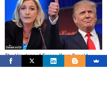
Debate on EU
The Hijacking of France (from Donald
Trump to Marine Le Pen)
admin
-
20/04/2017
0
Debate on EU
Détruire l’UE, aller à la guerre au Moyen