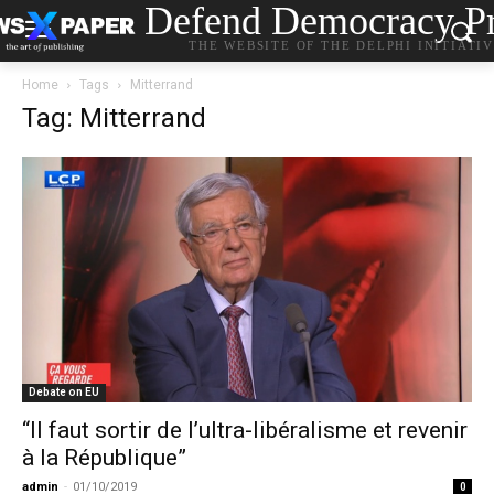
Defend Democracy Pr
THE WEBSITE OF THE DELPHI INITIATI
Home
Tags
Mitterrand
Tag: Mitterrand
Debate on EU
“Il faut sortir de l’ultra-libéralisme et revenir
à la République”
admin
-
01/10/2019
0