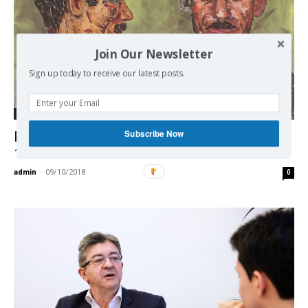
Join Our Newsletter
Sign up today to receive our latest posts.
Democracy
Subscribe Now
Fernand Iveton, guillotiné pour l’exemple le
11 février 1957
admin
-
09/10/2018
0