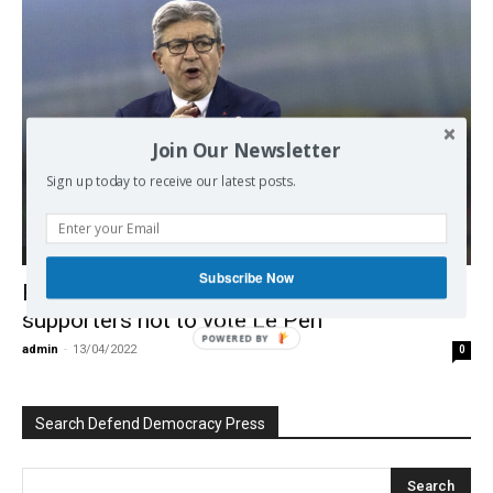
Join Our Newsletter
Sign up today to receive our latest posts.
Europe
Subscribe Now
French far-left candidate Melenchon urges
supporters not to vote Le Pen
POWERED BY
admin
-
13/04/2022
0
Search Defend Democracy Press