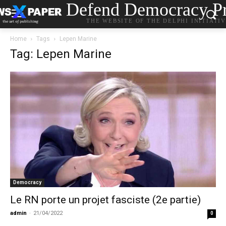
Defend Democracy Pr
THE WEBSITE OF THE DELPHI INITIATI
Home
Tags
Lepen Marine
Tag: Lepen Marine
Democracy
Le RN porte un projet fasciste (2e partie)
admin
-
21/04/2022
0