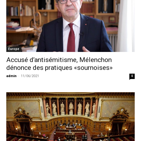
Europe
Accusé d’antisémitisme, Mélenchon
dénonce des pratiques «sournoises»
admin
-
11/06/2021
0