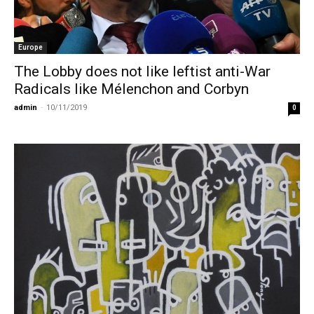
Europe
The Lobby does not like leftist anti-War
Radicals like Mélenchon and Corbyn
admin
-
10/11/2019
0