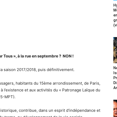
Hy
Mé
en
g
(v
r Tous », à la rue en septembre ? NON !
N
 la saison 2017/2018, puis définitivement.
Is
P
D
usagers, habitants du 15ème arrondissement, de Paris,
A
à l’existence et aux activités du « Patronage Laïque du
L15-MPT).
historique, contribue, dans un esprit d’indépendance et