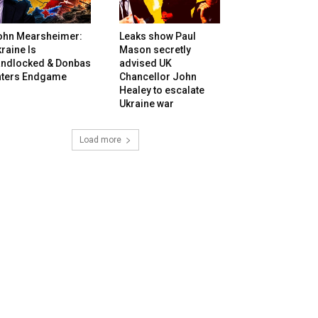
ohn Mearsheimer:
Leaks show Paul
raine Is
Mason secretly
andlocked & Donbas
advised UK
nters Endgame
Chancellor John
Healey to escalate
Ukraine war
Load more