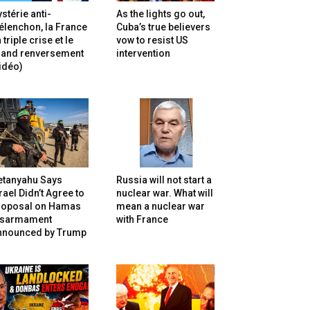
stérie anti-
As the lights go out,
lenchon, la France
Cuba’s true believers
 triple crise et le
vow to resist US
rand renversement
intervention
idéo)
etanyahu Says
Russia will not start a
rael Didn’t Agree to
nuclear war. What will
roposal on Hamas
mean a nuclear war
isarmament
with France
nnounced by Trump