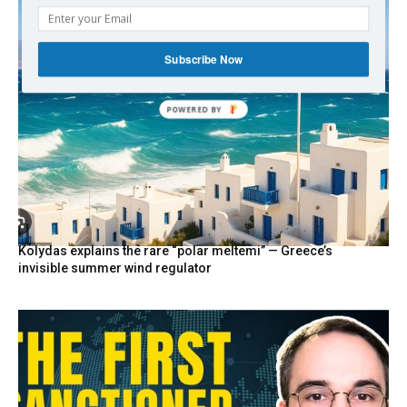
Subscribe Now
POWERED
BY
Kolydas explains the rare “polar meltemi” — Greece’s
invisible summer wind regulator