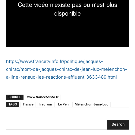
https://www.francetvinfo.fr/politique/jacques-
chirac/mort-de-jacques-chirac-de-jean-luc-melenchon-
a-line-renaud-les-reactions-affluent_3633489.html
SOURCE
www.francetvinfo.fr
TAGS
France
Iraq war
Le Pen
Mélenchon Jean-Luc
Search