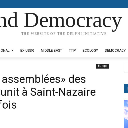
nd Democracy 
THE WEBSITE OF THE DELPHI INITIATIVE
IONAL
EX-USSR
MIDDLE EAST
TTIP
ECOLOGY
DEMOCRACY
Europe
 assemblées» des
éunit à Saint-Nazaire
fois