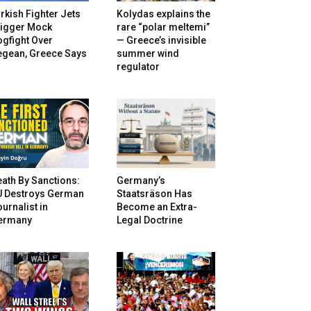
rkish Fighter Jets
Kolydas explains the
rigger Mock
rare “polar meltemi”
gfight Over
— Greece’s invisible
egean, Greece Says
summer wind
regulator
ath By Sanctions:
Germany’s
U Destroys German
Staatsräson Has
urnalist in
Become an Extra-
ermany
Legal Doctrine