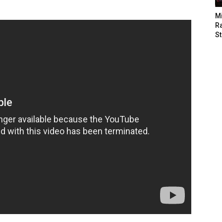
M
Ra
St