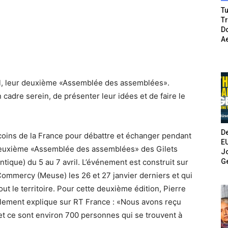
Tu
T
Do
A
ril, leur deuxième «Assemblée des assemblées».
cadre serein, de présenter leur idées et de faire le
De
coins de la France pour débattre et échanger pendant
E
é la deuxième «Assemblée des assemblées» des Gilets
Jo
G
antique) du 5 au 7 avril. L’événement est construit sur
 Commercy (Meuse) les 26 et 27 janvier derniers et qui
t le territoire. Pour cette deuxième édition, Pierre
blement explique sur RT France : «Nous avons reçu
et ce sont environ 700 personnes qui se trouvent à