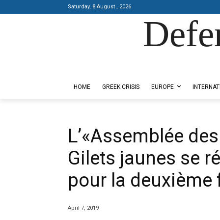
Saturday, 8 August , 2026
Defe
Designed by Kangaru Productions
HOME
GREEK CRISIS
EUROPE
INTERNAT
L’«Assemblée des
Gilets jaunes se r
pour la deuxième 
April 7, 2019