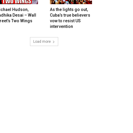
ichael Hudson,
As the lights go out,
dhika Desai – Wall
Cuba’s true believers
reet’s Two Wings
vow to resist US
intervention
Load more