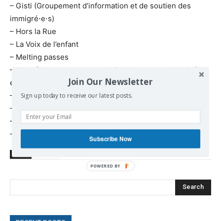
– Gisti (Groupement d’information et de soutien des
immigré⋅e⋅s)
– Hors la Rue
– La Voix de l’enfant
– Melting passes
– Mrap (Mouvement contre le Racisme et pour l’Amitié
Join Our Newsletter
entre les Peuples)
– Parcours d’Exil
Sign up today to receive our latest posts.
– Resf (Réseau Éducation Sans Frontières)
– SUD Conseil départemental de Seine-Saint-Denis
– Utopia 56
Subscribe Now
TAGS
France
Search