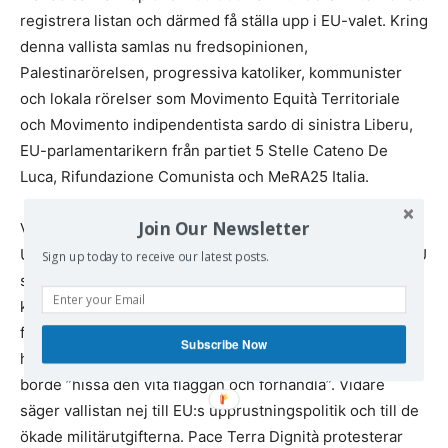
registrera listan och därmed få ställa upp i EU-valet. Kring
denna vallista samlas nu fredsopinionen,
Palestinarörelsen, progressiva katoliker, kommunister
och lokala rörelser som Movimento Equità Territoriale
och Movimento indipendentista sardo di sinistra Liberu,
EU-parlamentarikern från partiet 5 Stelle Cateno De
Luca, Rifundazione Comunista och MeRA25 Italia.
Join Our Newsletter
Vallistan är en proteströrelse mot eskaleringen av kriget i
Ukraina. Man säger nej till en NATO-eskalering och att EU
Sign up today to receive our latest posts.
skickar trupper till Ukraina som riskerar att utmynna i ett
kärnvapenkrig. De kräver ett omedelbart eldupphör och
förhandlingar. Santoro har fått stöd från katoliker som
Subscribe Now
hörsammat påve Franciskus uttalande om att Ukraina
borde ”hissa den vita flaggan och förhandla”. Vidare
säger vallistan nej till EU:s upprustningspolitik och till de
ökade militärutgifterna. Pace Terra Dignità protesterar