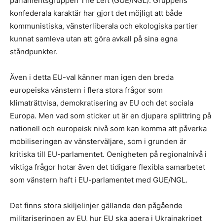
parlamentsgruppen The Left (GUE/NGL). Gruppens
konfederala karaktär har gjort det möjligt att både
kommunistiska, vänsterliberala och ekologiska partier
kunnat samleva utan att göra avkall på sina egna
ståndpunkter.
Även i detta EU-val känner man igen den breda
europeiska vänstern i flera stora frågor som
klimaträttvisa, demokratisering av EU och det sociala
Europa. Men vad som sticker ut är en djupare splittring på
nationell och europeisk nivå som kan komma att påverka
mobiliseringen av vänsterväljare, som i grunden är
kritiska till EU-parlamentet. Oenigheten på regionalnivå i
viktiga frågor hotar även det tidigare flexibla samarbetet
som vänstern haft i EU-parlamentet med GUE/NGL.
Det finns stora skiljelinjer gällande den pågående
militariseringen av EU, hur EU ska agera i Ukrainakriget