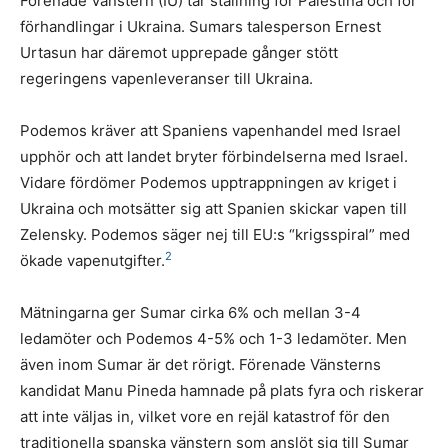
Förenade Vänstern (IU) tar ställning för Palestina och för
förhandlingar i Ukraina. Sumars talesperson Ernest
Urtasun har däremot upprepade gånger stött
regeringens vapenleveranser till Ukraina.
Podemos kräver att Spaniens vapenhandel med Israel
upphör och att landet bryter förbindelserna med Israel.
Vidare fördömer Podemos upptrappningen av kriget i
Ukraina och motsätter sig att Spanien skickar vapen till
Zelensky. Podemos säger nej till EU:s “krigsspiral” med
2
ökade vapenutgifter.
Mätningarna ger Sumar cirka 6% och mellan 3-4
ledamöter och Podemos 4-5% och 1-3 ledamöter. Men
även inom Sumar är det rörigt. Förenade Vänsterns
kandidat Manu Pineda hamnade på plats fyra och riskerar
att inte väljas in, vilket vore en rejäl katastrof för den
traditionella spanska vänstern som anslöt sig till Sumar