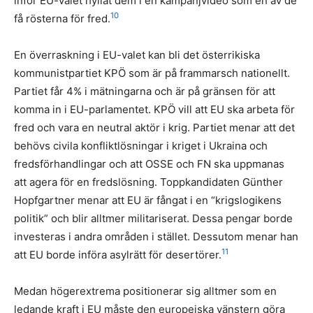
inför EU-valet hyllat dem i en kampanjvideo som en av de
10
få rösterna för fred.
En överraskning i EU-valet kan bli det österrikiska
kommunistpartiet KPÖ som är på frammarsch nationellt.
Partiet får 4% i mätningarna och är på gränsen för att
komma in i EU-parlamentet. KPÖ vill att EU ska arbeta för
fred och vara en neutral aktör i krig. Partiet menar att det
behövs civila konfliktlösningar i kriget i Ukraina och
fredsförhandlingar och att OSSE och FN ska uppmanas
att agera för en fredslösning. Toppkandidaten Günther
Hopfgartner menar att EU är fångat i en “krigslogikens
politik” och blir alltmer militariserat. Dessa pengar borde
investeras i andra områden i stället. Dessutom menar han
11
att EU borde införa asylrätt för desertörer.
Medan högerextrema positionerar sig alltmer som en
ledande kraft i EU måste den europeiska vänstern göra