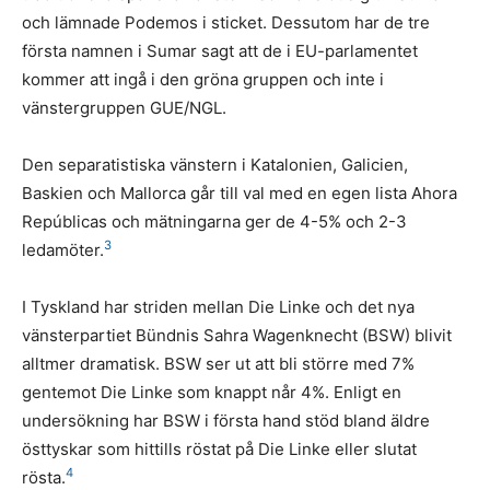
och lämnade Podemos i sticket. Dessutom har de tre
första namnen i Sumar sagt att de i EU-parlamentet
kommer att ingå i den gröna gruppen och inte i
vänstergruppen GUE/NGL.
Den separatistiska vänstern i Katalonien, Galicien,
Baskien och Mallorca går till val med en egen lista Ahora
Repúblicas och mätningarna ger de 4-5% och 2-3
3
ledamöter.
I Tyskland har striden mellan Die Linke och det nya
vänsterpartiet Bündnis Sahra Wagenknecht (BSW) blivit
alltmer dramatisk. BSW ser ut att bli större med 7%
gentemot Die Linke som knappt når 4%. Enligt en
undersökning har BSW i första hand stöd bland äldre
östtyskar som hittills röstat på Die Linke eller slutat
4
rösta.