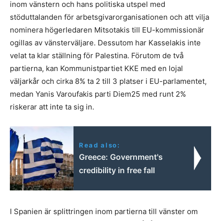
inom vänstern och hans politiska utspel med
stöduttalanden för arbetsgivarorganisationen och att vilja
nominera högerledaren Mitsotakis till EU-kommissionär
ogillas av vänsterväljare. Dessutom har Kasselakis inte
velat ta klar ställning för Palestina. Förutom de två
partierna, kan Kommunistpartiet KKE med en lojal
väljarkår och cirka 8% ta 2 till 3 platser i EU-parlamentet,
medan Yanis Varoufakis parti Diem25 med runt 2%
riskerar att inte ta sig in.
Read also:
Greece: Government's
credibility in free fall
I Spanien är splittringen inom partierna till vänster om