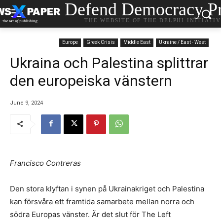
Defend Democracy Pr
THE WEBSITE OF THE DELPHI INITIATI
Europe
Greek Crisis
Middle East
Ukraine / East - West
Ukraina och Palestina splittrar
den europeiska vänstern
June 9, 2024
Francisco Contreras
Den stora klyftan i synen på Ukrainakriget och Palestina
kan försvåra ett framtida samarbete mellan norra och
södra Europas vänster. Är det slut för The Left