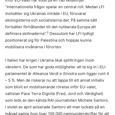
inför EU-valet har visat på en rad skiljelinjer:
”Internationella frågor spelar en central roll. Medan LFI
motsätter sig Ukrainas inträde i EU, försvarar
ekologisterna och socialisterna det. På samma sätt
fortsätter förhållandet till det nyliberala Europa att
6
definiera skillnaderna”.
Dessutom har LFI tydligt
positionerat sig för Palestina och hoppas kunna
mobilisera invånarna i förorten.
I Italien har kriget i Ukraina ökat splittringen inom
vänstern. De som har goda möjligheter att ta sig in i EU-
parlamentet är
Alleanza Verdi e Sinistra
som ligger runt 4
– 5 %. Men de riskerar nu att tappa till ett annat initiativ
som blivit en mobiliserande rörelse inför EU-valet,
vallistan Pace Terra Dignità (Fred, Jord och Värdighet)
som leds av den kända RAI-journalisten Michele Santoro.
I slutet av april aviserade Santoro att man lyckats på en
månad samla ihop över 100 000 namnunderskrifter för att