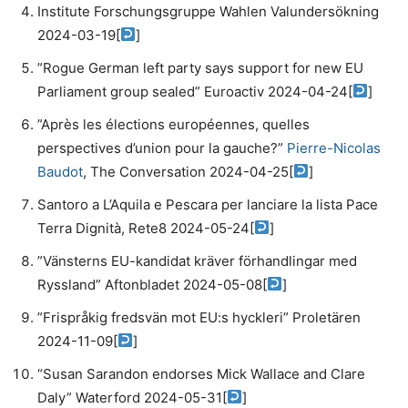
Institute Forschungsgruppe Wahlen Valundersökning
2024-03-19
[
]
”Rogue German left party says support for new EU
Parliament group sealed” Euroactiv 2024-04-24
[
]
”Après les élections européennes, quelles
perspectives d’union pour la gauche?”
Pierre-Nicolas
Baudot
, The Conversation 2024-04-25
[
]
Santoro a L’Aquila e Pescara per lanciare la lista Pace
Terra Dignità, Rete8 2024-05-24
[
]
”Vänsterns EU-kandidat kräver förhandlingar med
Ryssland” Aftonbladet 2024-05-08
[
]
”Frispråkig fredsvän mot EU:s hyckleri” Proletären
2024-11-09
[
]
“Susan Sarandon endorses Mick Wallace and Clare
Daly” Waterford 2024-05-31
[
]