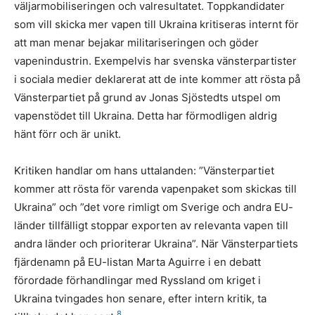
väljarmobiliseringen och valresultatet. Toppkandidater
som vill skicka mer vapen till Ukraina kritiseras internt för
att man menar bejakar militariseringen och göder
vapenindustrin. Exempelvis har svenska vänsterpartister
i sociala medier deklarerat att de inte kommer att rösta på
Vänsterpartiet på grund av Jonas Sjöstedts utspel om
vapenstödet till Ukraina. Detta har förmodligen aldrig
hänt förr och är unikt.
Kritiken handlar om hans uttalanden: ”Vänsterpartiet
kommer att rösta för varenda vapenpaket som skickas till
Ukraina” och ”det vore rimligt om Sverige och andra EU-
länder tillfälligt stoppar exporten av relevanta vapen till
andra länder och prioriterar Ukraina”. När Vänsterpartiets
fjärdenamn på EU-listan Marta Aguirre i en debatt
förordade förhandlingar med Ryssland om kriget i
Ukraina tvingades hon senare, efter intern kritik, ta
8