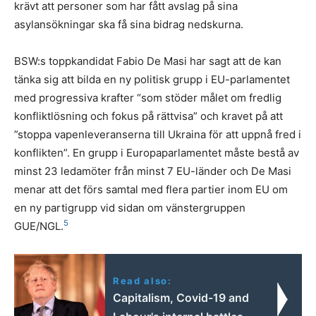
krävt att personer som har fått avslag på sina
asylansökningar ska få sina bidrag nedskurna.
BSW:s toppkandidat Fabio De Masi har sagt att de kan
tänka sig att bilda en ny politisk grupp i EU-parlamentet
med progressiva krafter “som stöder målet om fredlig
konfliktlösning och fokus på rättvisa” och kravet på att
”stoppa vapenleveranserna till Ukraina för att uppnå fred i
konflikten”. En grupp i Europaparlamentet måste bestå av
minst 23 ledamöter från minst 7 EU-länder och De Masi
menar att det förs samtal med flera partier inom EU om
en ny partigrupp vid sidan om vänstergruppen
5
GUE/NGL.
Read also:
Capitalism, Covid-19 and