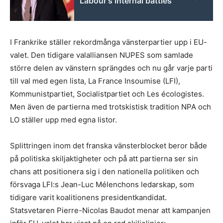
Labour's internal battles
I Frankrike ställer rekordmånga vänsterpartier upp i EU-
valet. Den tidigare valalliansen NUPES som samlade
större delen av vänstern sprängdes och nu går varje parti
till val med egen lista, La France Insoumise (LFI),
Kommunistpartiet, Socialistpartiet och Les écologistes.
Men även de partierna med trotskistisk tradition NPA och
LO ställer upp med egna listor.
Splittringen inom det franska vänsterblocket beror både
på politiska skiljaktigheter och på att partierna ser sin
chans att positionera sig i den nationella politiken och
försvaga LFI:s Jean-Luc Mélenchons ledarskap, som
tidigare varit koalitionens presidentkandidat.
Statsvetaren Pierre-Nicolas Baudot menar att kampanjen