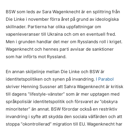
BSW som leds av Sara Wagenknecht är en splittring från
Die Linke i november förra året på grund av ideologiska
skillnader. Partierna har olika uppfattningar om
vapenleveranser till Ukraina och om en eventuell fred.
Men i grunden handlar det mer om Rysslands roll i kriget.
Wagenknecht och hennes parti avvisar de sanktioner
som har införts mot Ryssland.
En annan skiljelinje mellan Die Linke och BSW är
identitetspolitiken och synen på invandring.
I Parabol
skriver Henning Sussner att Sahra Wagenknecht är kritisk
till dagens ”lifestyle-vänster” som är mer upptagen med
språkpolisiär identitetspolitik och försvaret av ”obskyra
minoriteter” än annat. BSW förordar också en restriktiv
invandring i syfte att skydda den sociala välfärden och att
stoppa “okontrollerad” migration till EU. Wagenknecht har