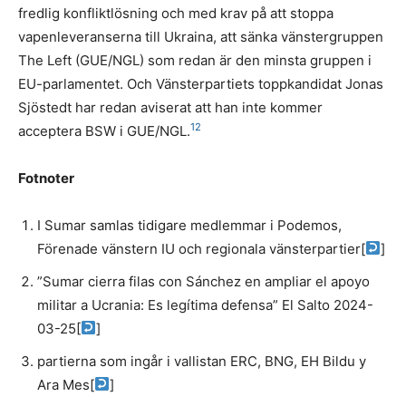
fredlig konfliktlösning och med krav på att stoppa
vapenleveranserna till Ukraina, att sänka vänstergruppen
The Left (GUE/NGL) som redan är den minsta gruppen i
EU-parlamentet. Och Vänsterpartiets toppkandidat Jonas
Sjöstedt har redan aviserat att han inte kommer
12
acceptera BSW i GUE/NGL.
Fotnoter
I Sumar samlas tidigare medlemmar i Podemos,
Förenade vänstern IU och regionala vänsterpartier
[
]
”Sumar cierra filas con Sánchez en ampliar el apoyo
militar a Ucrania: Es legítima defensa” El Salto 2024-
03-25
[
]
partierna som ingår i vallistan ERC, BNG, EH Bildu y
Ara Mes
[
]