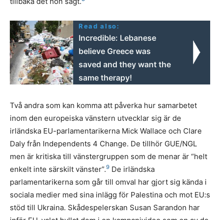
tillbaka det hon sagt.
Read also:
Incredible: Lebanese
believe Greece was
saved and they want the
same therapy!
Två andra som kan komma att påverka hur samarbetet
inom den europeiska vänstern utvecklar sig är de
irländska EU-parlamentarikerna Mick Wallace och Clare
Daly från Independents 4 Change. De tillhör GUE/NGL
men är kritiska till vänstergruppen som de menar är “helt
9
enkelt inte särskilt vänster”.
De irländska
parlamentarikerna som går till omval har gjort sig kända i
sociala medier med sina inlägg för Palestina och mot EU:s
stöd till Ukraina. Skådespelerskan Susan Sarandon har