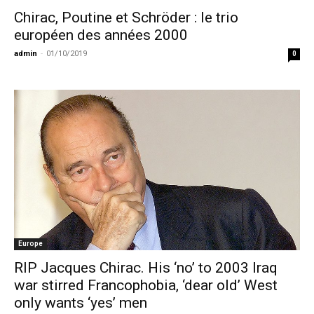
Chirac, Poutine et Schröder : le trio
européen des années 2000
admin
-
01/10/2019
0
Europe
RIP Jacques Chirac. His ‘no’ to 2003 Iraq
war stirred Francophobia, ‘dear old’ West
only wants ‘yes’ men