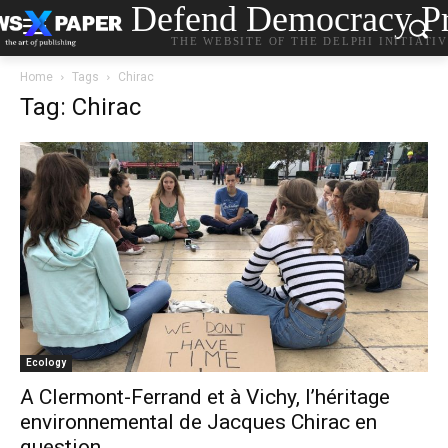
Defend Democracy Pr
THE WEBSITE OF THE DELPHI INITIATI
Home
Tags
Chirac
Tag: Chirac
Ecology
A Clermont-Ferrand et à Vichy, l’héritage
environnemental de Jacques Chirac en
question