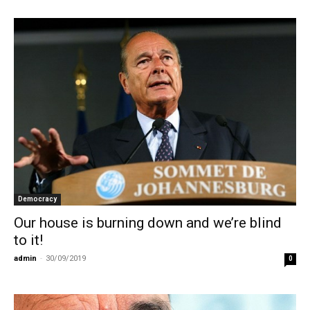
Democracy
Our house is burning down and we’re blind
to it!
admin
-
30/09/2019
0