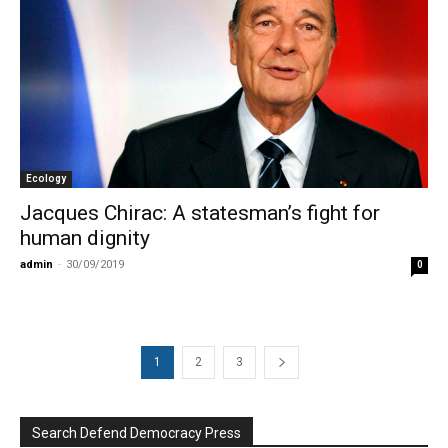
Ecology
Jacques Chirac: A statesman’s fight for
human dignity
admin
-
30/09/2019
0
1
2
3
Search Defend Democracy Press