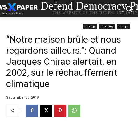
Defend Democracy Pr
THE WEBSITE OF THE DELPHI INITIATI
Ecology
Economy
Europe
“Notre maison brûle et nous
regardons ailleurs.”: Quand
Jacques Chirac alertait, en
2002, sur le réchauffement
climatique
September 30, 2019
…….