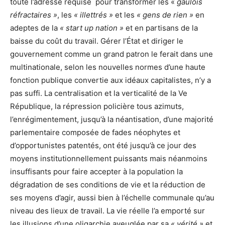
toute l’adresse requise pour transformer les «
gaulois
réfractaires »
, les
« illettrés »
et les
« gens de rien »
en
adeptes de la
« start up nation »
et en partisans de la
baisse du coût du travail. Gérer l’État et diriger le
gouvernement comme un grand patron le ferait dans une
multinationale, selon les nouvelles normes d’une haute
fonction publique convertie aux idéaux capitalistes, n’y a
pas suffi. La centralisation et la verticalité de la Ve
République, la répression policière tous azimuts,
l’enrégimentement, jusqu’à la néantisation, d’une majorité
parlementaire composée de fades néophytes et
d’opportunistes patentés, ont été jusqu’à ce jour des
moyens institutionnellement puissants mais néanmoins
insuffisants pour faire accepter à la population la
dégradation de ses conditions de vie et la réduction de
ses moyens d’agir, aussi bien à l’échelle communale qu’au
niveau des lieux de travail. La vie réelle l’a emporté sur
les illusions d’une oligarchie aveuglée par sa
« vérité »
et