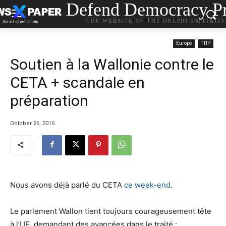
Defend Democracy Pr
THE WEBSITE OF THE DELPHI INITIATI
Europe
TTIP
Soutien à la Wallonie contre le
CETA + scandale en
préparation
October 26, 2016
Nous avons déjà parlé du CETA
ce week-end
.
Le parlement Wallon tient toujours courageusement tête
à l’UE, demandant des avancées dans le traité :