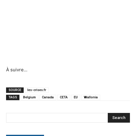
À suivre…
SOURCE
les-crises.fr
TAGS
Belgium
Canada
CETA
EU
Wallonia
Search