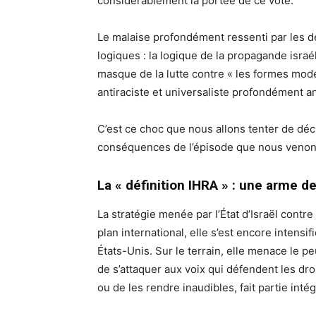
considérablement la portée de ce vote.
Le malaise profondément ressenti par les dé
logiques : la logique de la propagande israé
masque de la lutte contre « les formes moder
antiraciste et universaliste profondément a
C’est ce choc que nous allons tenter de décr
conséquences de l’épisode que nous venons d
La « définition IHRA » : une arme d
La stratégie menée par l’État d’Israël contre
plan international, elle s’est encore intens
États-Unis. Sur le terrain, elle menace le 
de s’attaquer aux voix qui défendent les droi
ou de les rendre inaudibles, fait partie inté