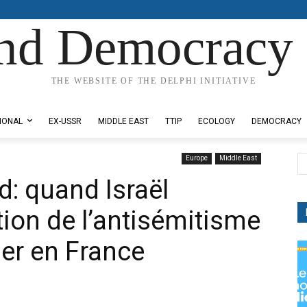
nd Democracy 
THE WEBSITE OF THE DELPHI INITIATIVE
IONAL
EX-USSR
MIDDLE EAST
TTIP
ECOLOGY
DEMOCRACY
Europe
Middle East
d: quand Israël
tion de l’antisémitisme
ser en France