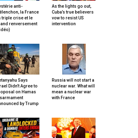
stérie anti-
As the lights go out,
lenchon, la France
Cuba’s true believers
 triple crise et le
vow to resist US
rand renversement
intervention
idéo)
etanyahu Says
Russia will not start a
rael Didn’t Agree to
nuclear war. What will
roposal on Hamas
mean a nuclear war
isarmament
with France
nnounced by Trump