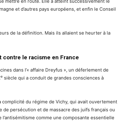
e mettre en route. Elle a atteint successivement le
magne et d’autres pays européens, et enfin le Conseil
urs de la définition. Mais ils allaient se heurter à la
at contre le racisme en France
acines dans l’« affaire Dreyfus », un déferlement de
e
X
siècle qui a conduit de grandes consciences à
a complicité du régime de Vichy, qui avait ouvertement
se de persécution et de massacre des juifs français ou
tre l’antisémitisme comme une composante essentielle