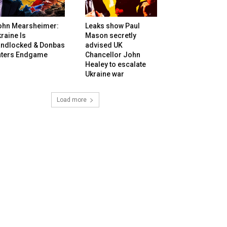
ohn Mearsheimer:
Leaks show Paul
raine Is
Mason secretly
andlocked & Donbas
advised UK
nters Endgame
Chancellor John
Healey to escalate
Ukraine war
Load more