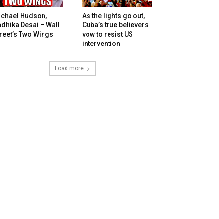
ichael Hudson,
As the lights go out,
dhika Desai – Wall
Cuba’s true believers
reet’s Two Wings
vow to resist US
intervention
Load more