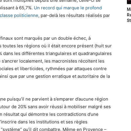
se sont multipliés depuis une semaine, celle-ci se
lissant à 65,7%.
Un record qui marque le profond
M
 classe politicienne
, par-delà les résultats réalisés par
Ra
St
 finaux sont marqués par un double échec, à
outes les régions où il était encore présent (huit sur
 dans les différentes triangulaires et quadrangulaires
 s’ancrer localement, les macronistes récoltent les
ociales et liberticides, rythmées par attaques contre
ainsi que par une gestion erratique et autoritaire de la
gne puisqu’il ne parvient à s’emparer d’aucune région
utour de 20% sans avoir réussi à mobiliser malgré ses
n résultat qui démontre les contradictions d’une
’inscrire dans les institutions et ses règles
u “système” qu’il dit combattre. Même en Provence –