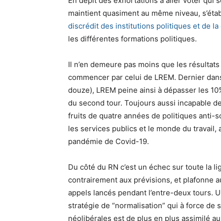
En dépit des exhortations à aller voter qui 
maintient quasiment au même niveau, s’étab
discrédit des institutions politiques et de la
les différentes formations politiques.
Il n’en demeure pas moins que les résultats
commencer par celui de LREM. Dernier dans t
douze), LREM peine ainsi à dépasser les 10%
du second tour. Toujours aussi incapable de
fruits de quatre années de politiques anti-s
les services publics et le monde du travail, 
pandémie de Covid-19.
Du côté du RN c’est un échec sur toute la li
contrairement aux prévisions, et plafonne a
appels lancés pendant l’entre-deux tours. U
stratégie de “normalisation” qui à force de s
néolibérales est de plus en plus assimilé a