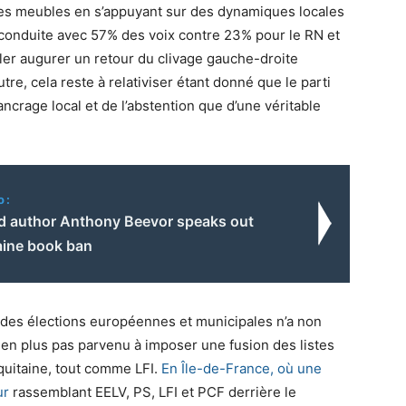
 les meubles en s’appuyant sur des dynamiques locales
conduite avec 57% des voix contre 23% pour le RN et
ler augurer un retour du clivage gauche-droite
utre, cela reste à relativiser étant donné que le parti
ancrage local et de l’abstention que d’une véritable
o:
ad author Anthony Beevor speaks out
aine book ban
rs des élections européennes et municipales n’a non
en plus pas parvenu à imposer une fusion des listes
quitaine, tout comme LFI.
En Île-de-France, où une
ur
rassemblant EELV, PS, LFI et PCF derrière le