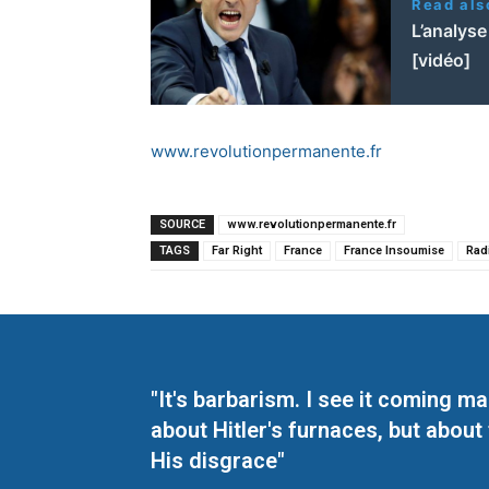
Read als
L’analyse
[vidéo]
www.revolutionpermanente.fr
SOURCE
www.revolutionpermanente.fr
TAGS
Far Right
France
France Insoumise
Radi
"It's barbarism. I see it coming 
about Hitler's furnaces, but about
His disgrace"