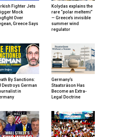
rkish Fighter Jets
Kolydas explains the
rigger Mock
rare “polar meltemi”
gfight Over
— Greece’s invisible
egean, Greece Says
summer wind
regulator
ath By Sanctions:
Germany’s
U Destroys German
Staatsräson Has
urnalist in
Become an Extra-
ermany
Legal Doctrine