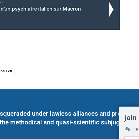
o:
 d’un psychiatre italien sur Macron
cal Left
masqueraded under lawless alliances and predeter
Join
 the methodical and quasi-scientific subjugation o
Sign up 