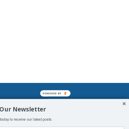
POWERED BY
mined enslavements. It may not be
 Our Newsletter
f Man. His absolute humiliation.
today to receive our latest posts.