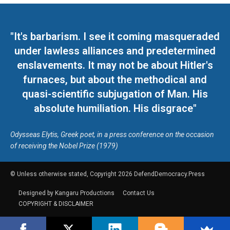
"It's barbarism. I see it coming masqueraded
under lawless alliances and predetermined
enslavements. It may not be about Hitler's
furnaces, but about the methodical and
quasi-scientific subjugation of Man. His
absolute humiliation. His disgrace"
Odysseas Elytis, Greek poet, in a press conference on the occasion
of receiving the Nobel Prize (1979)
© Unless otherwise stated, Copyright 2026 DefendDemocracy.Press
Designed by Kangaru Productions
Contact Us
COPYRIGHT & DISCLAIMER