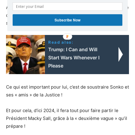
Ainsi, ni le respect des libertés publiques dans un Etat de
droit, ni celui de la démocratie locale, ne n’est l’objet de
Subscribe Now
sa lutte actuelle.
Read also:
Trump: I Can and Will
Start Wars Whenever I
Please
Ce qui est important pour lui, c’est de soustraire Sonko et
ses « amis » de la Justice !
Et pour cela, d’ici 2024, il fera tout pour faire partir le
Président Macky Sall, grâce à la « deuxième vague » qu’il
prépare !