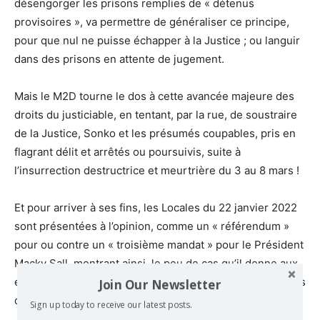
désengorger les prisons remplies de « détenus
provisoires », va permettre de généraliser ce principe,
pour que nul ne puisse échapper à la Justice ; ou languir
dans des prisons en attente de jugement.
Mais le M2D tourne le dos à cette avancée majeure des
droits du justiciable, en tentant, par la rue, de soustraire
de la Justice, Sonko et les présumés coupables, pris en
flagrant délit et arrêtés ou poursuivis, suite à
l’insurrection destructrice et meurtrière du 3 au 8 mars !
Et pour arriver à ses fins, les Locales du 22 janvier 2022
sont présentées à l’opinion, comme un « référendum »
pour ou contre un « troisième mandat » pour le Président
Macky Sall, montrant ainsi, le peu de cas qu’il donne aux
enjeux de la prise en charge des besoins des populations
Join Our Newsletter
dans la gestion de leurs Communes.
Sign up today to receive our latest posts.