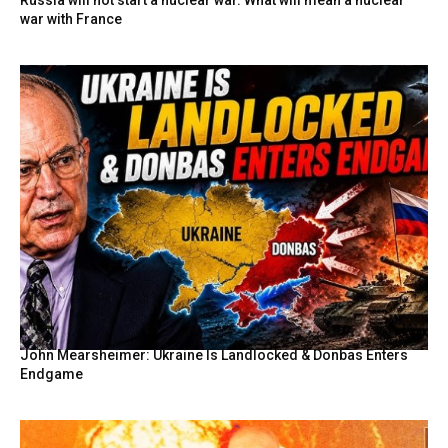
war with France
John Mearsheimer: Ukraine Is Landlocked & Donbas Enters
Endgame