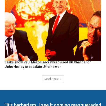
Leaks show Paul Mason secretly advised UK Chancellor
John Healey to escalate Ukraine war
Load more
"It's barbarism. I see it coming masqueraded