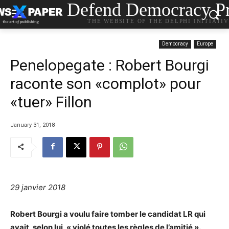
Defend Democracy Pr
THE WEBSITE OF THE DELPHI INITIATI
Democracy
Europe
Penelopegate : Robert Bourgi
raconte son «complot» pour
«tuer» Fillon
January 31, 2018
29 janvier 2018
Robert Bourgi a voulu faire tomber le candidat LR qui
avait, selon lui, « violé toutes les règles de l’amitié ».