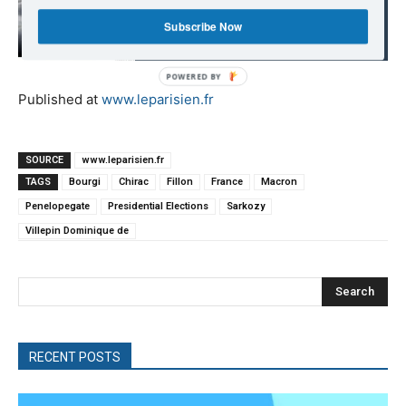
is probably coming after
Subscribe Now
the US election!
Published at
www.leparisien.fr
SOURCE
www.leparisien.fr
TAGS
Bourgi
Chirac
Fillon
France
Macron
Penelopegate
Presidential Elections
Sarkozy
Villepin Dominique de
Search
RECENT POSTS