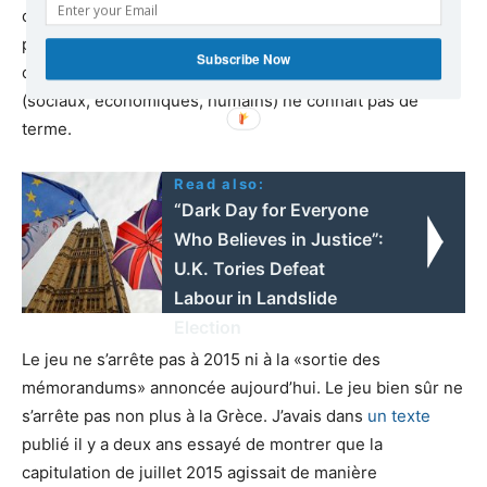
concession n’a pour objet que d’ouvrir le champ à la
prochaine, qu’
il n’y a pas de négociations
; le glissement
Subscribe Now
conduisant à défaire l’un après l’autre tous les droits
(sociaux, économiques, humains) ne connaît pas de
terme.
Read also:
“Dark Day for Everyone
Who Believes in Justice”:
U.K. Tories Defeat
Labour in Landslide
Election
Le jeu ne s’arrête pas à 2015 ni à la «sortie des
mémorandums» annoncée aujourd’hui. Le jeu bien sûr ne
s’arrête pas non plus à la Grèce. J’avais dans
un texte
publié il y a deux ans essayé de montrer que la
capitulation de juillet 2015 agissait de manière