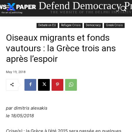
Defend Democracy Pr
THE WEBSITE OF THE DELPHI INITIATI
Debate on EU
Refugee Crisis
Democracy
Greek Crisis
Oiseaux migrants et fonds
vautours : la Grèce trois ans
après l’espoir
May 19, 2018
par
dimitris alexakis
le
18/05/2018
Crise(s)
: la Grèce à l’été 2015 sera passée en quelques