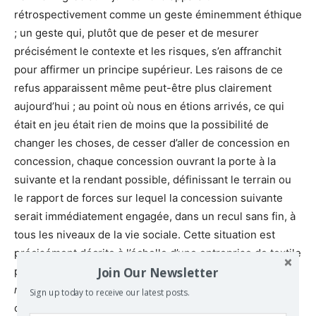
rétrospectivement comme un geste éminemment éthique
; un geste qui, plutôt que de peser et de mesurer
précisément le contexte et les risques, s’en affranchit
pour affirmer un principe supérieur. Les raisons de ce
refus apparaissent même peut-être plus clairement
aujourd’hui ; au point où nous en étions arrivés, ce qui
était en jeu était rien de moins que la possibilité de
changer les choses, de cesser d’aller de concession en
concession, chaque concession ouvrant la porte à la
suivante et la rendant possible, définissant le terrain ou
le rapport de forces sur lequel la concession suivante
serait immédiatement engagée, dans un recul sans fin, à
tous les niveaux de la vie sociale. Cette situation est
précisément décrite à l’échelle d’une entreprise de textile
Join Our Newsletter
par l’auteur de théâtre Stefano Massini dans la pièce
7
minutes, comité d’usine
[20]
: arrive un moment où l’on
Sign up today to receive our latest posts.
comprend (confusément, intuitivement) que chaque