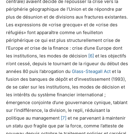
centrale) avaient décidé de repousser la crise vers la
périphérie géographique de l’Union et de répondre par
plus de désunion et de divisions aux fractures existantes.
Les expressions de «crise grecque» et de «crise des
réfugiés» font apparaître comme un feuilleton
périphérique ce qui est plus structurellement crise de
l’Europe
et
crise de la finance : crise d’une Europe dont
les institutions, les modes de décision
[6]
et les objectifs
n’ont cessé, depuis le tournant de la rigueur du début des
années 80 puis l’abrogation du
Glass-Steagall Act
et la
fusion des banques de dépôt et d’investissement (1993),
de se caler sur les institutions, les modes de décision et
les intérêts du système financier international ;
émergence conjointe d’une gouvernance cynique, tablant
sur l’indifférence, la division, le repli, réduisant la
politique au management
[7]
et ne parvenant à maintenir
un
statu quo
fragile que par la force, comme l’atteste de
nouveau depuis octobre le traitement policier et carcéral