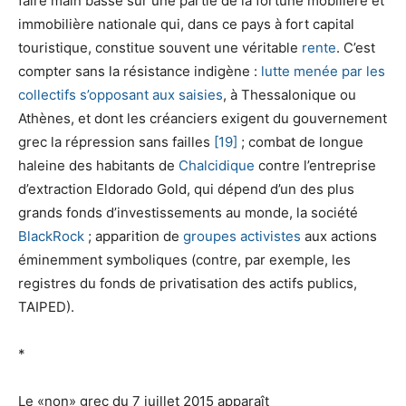
faire main basse sur une partie de la fortune mobilière et
immobilière nationale qui, dans ce pays à fort capital
touristique, constitue souvent une véritable
rente
. C’est
compter sans la résistance indigène :
lutte menée par les
collectifs s’opposant aux saisies
, à Thessalonique ou
Athènes, et dont les créanciers exigent du gouvernement
grec la répression sans failles
[19]
; combat de longue
haleine des habitants de
Chalcidique
contre l’entreprise
d’extraction Eldorado Gold, qui dépend d’un des plus
grands fonds d’investissements au monde, la société
BlackRock
; apparition de
groupes activistes
aux actions
éminemment symboliques (contre, par exemple, les
registres du fonds de privatisation des actifs publics,
TAIPED).
*
Le «non» grec du 7 juillet 2015 apparaît