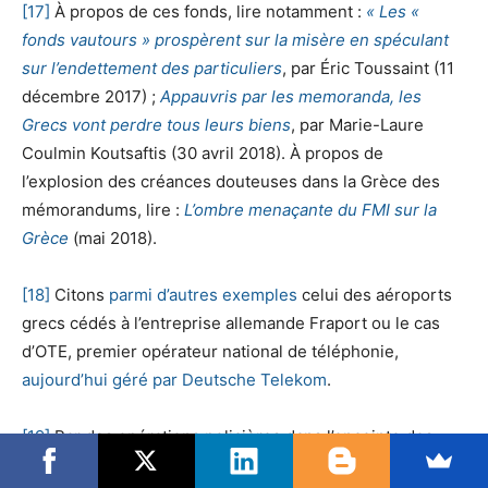
[17]
À propos de ces fonds, lire notamment :
« Les «
fonds vautours » prospèrent sur la misère en spéculant
sur l’endettement des particuliers
, par Éric Toussaint (11
décembre 2017) ;
Appauvris par les memoranda, les
Grecs vont perdre tous leurs biens
, par Marie-Laure
Coulmin Koutsaftis (30 avril 2018). À propos de
l’explosion des créances douteuses dans la Grèce des
mémorandums, lire :
L’ombre menaçante du FMI sur la
Grèce
(mai 2018).
[18]
Citons
parmi d’autres exemples
celui des aéroports
grecs cédés à l’entreprise allemande Fraport ou le cas
d’OTE, premier opérateur national de téléphonie,
aujourd’hui géré par Deutsche Telekom
.
[19]
Par des opérations policières dans l’enceinte des
tribunaux mais surtout par la dématérialisation des