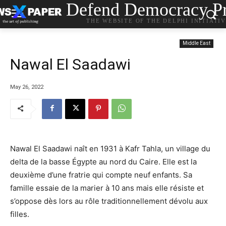
Defend Democracy Pr
THE WEBSITE OF THE DELPHI INITIATI
Middle East
Nawal El Saadawi
May 26, 2022
Nawal El Saadawi
naît
en 1931 à Kafr Tahla,
un village du
delta de la basse Égyp
te
au nord
du Caire.
E
lle
est
la
deux
ième d’une
fratrie qui compte
neuf enfants. S
a
famille essaie de la marier à 10 ans mais elle résiste et
s’oppose dès lors au rôle traditionnellement dévolu aux
filles.