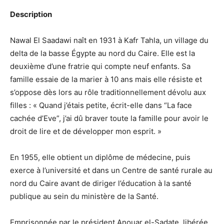
Description
Nawal El Saadawi
naît
en 1931 à Kafr Tahla,
un village du
delta de la basse Égyp
te
au nord
du Caire.
E
lle
est
la
deux
ième d’une
fratrie qui compte
neuf enfants. S
a
famille essaie de la marier à 10 ans mais elle résiste et
s’oppose dès lors au rôle traditionnellement dévolu aux
filles : « Quand j’étais petite, écrit-elle dans “
La face
cachée d’Eve”
, j’ai dû braver toute la famille pour avoir le
droit de lire et de développer mon esprit. »
En 1955, elle
obtient un diplôme de médecine, puis
exerce à l’université et dans un Centre de santé rurale au
nord du Caire avant de diriger l’éducation à la santé
publique au sein du ministère de la Santé.
Emprisonnée par le président Anouar el-Sadate, libérée