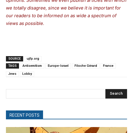
opinions. Sometimes we even publish articles with which
we totally disagree, since we believe it is important for
our readers to be informed on as wide a spectrum of
views as possible.
SOURCE
ujfp.org
TAGS
Antisemitism
Europe-Israel
Filoche Gérard
France
Jews
Lobby
Search
RECENT POSTS