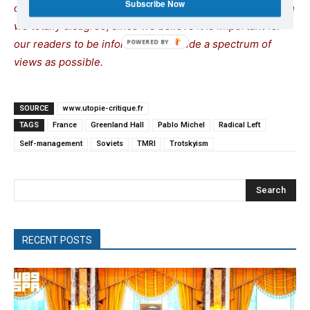
Subscribe Now
opinions. Sometimes we even publish articles with which
we totally disagree, since we believe it is important for
our readers to be informed on as wide a spectrum of
views as possible.
SOURCE
www.utopie-critique.fr
TAGS
France
Greenland Hall
Pablo Michel
Radical Left
Self-management
Soviets
TMRI
Trotskyism
Search
RECENT POSTS