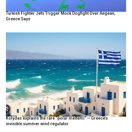
Turkish Fighter Jets Trigger Mock Dogfight Over Aegean,
Greece Says
Kolydas explains the rare “polar meltemi” — Greece’s
invisible summer wind regulator