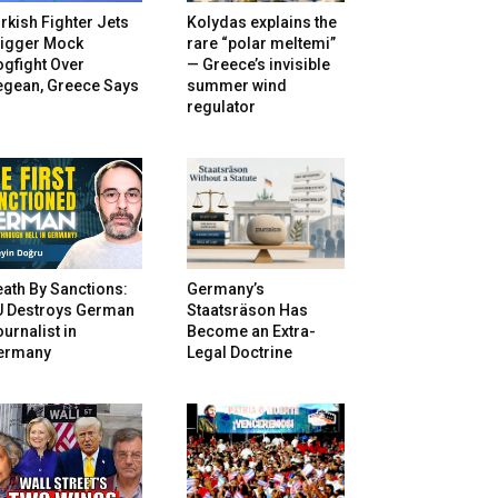
rkish Fighter Jets
Kolydas explains the
rigger Mock
rare “polar meltemi”
gfight Over
— Greece’s invisible
egean, Greece Says
summer wind
regulator
ath By Sanctions:
Germany’s
U Destroys German
Staatsräson Has
urnalist in
Become an Extra-
ermany
Legal Doctrine