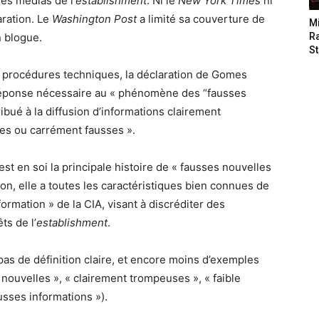
les médias de l’
establishment
. Ni le
New York Times
ni
aration. Le
Washington Post
a limité sa couverture de
M
n blogue.
Ra
St
rocédures techniques, la déclaration de Gomes
réponse nécessaire au « phénomène des “fausses
ibué à la diffusion d’informations clairement
es ou carrément fausses ».
t en soi la principale histoire de « fausses nouvelles
on, elle a toutes les caractéristiques bien connues de
rmation » de la CIA, visant à discréditer des
ts de l’
establishment
.
pas de définition claire, et encore moins d’exemples
nouvelles », « clairement trompeuses », « faible
usses informations »).