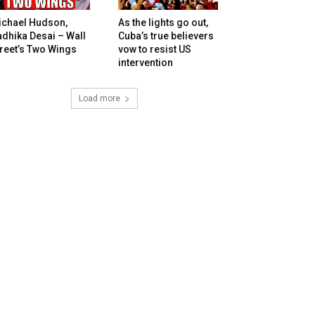
ichael Hudson,
As the lights go out,
dhika Desai – Wall
Cuba’s true believers
reet’s Two Wings
vow to resist US
intervention
Load more