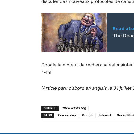
discuter des nouveaux protocoles de censu
Read als
The Deadl
Google le moteur de recherche est maintena
l’État.
(Article paru d’abord en anglais le 31 juillet
SOURCE
www.wsws.org
TAGS
Censorship
Google
Internet
Social Med