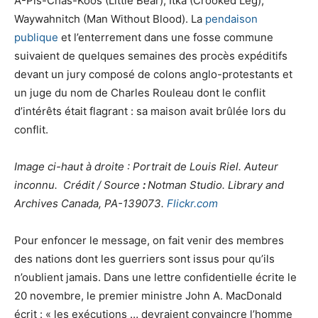
A-Pis-Chas-Koos (Little Bear), Itka (Crooked Leg),
Waywahnitch (Man Without Blood). La
pendaison
publique
et l’enterrement dans une fosse commune
suivaient de quelques semaines des procès expéditifs
devant un jury composé de colons anglo-protestants et
un juge du nom de Charles Rouleau dont le conflit
d’intérêts était flagrant : sa maison avait brûlée lors du
conflit.
Image ci-haut à droite : Portrait de Louis Riel. Auteur
inconnu.
Crédit / Source
:
Notman Studio. Library and
Archives Canada, PA-139073.
Flickr.com
Pour enfoncer le message, on fait venir des membres
des nations dont les guerriers sont issus pour qu’ils
n’oublient jamais. Dans une lettre confidentielle écrite le
20 novembre, le premier ministre John A. MacDonald
écrit : « les exécutions … devraient convaincre l’homme