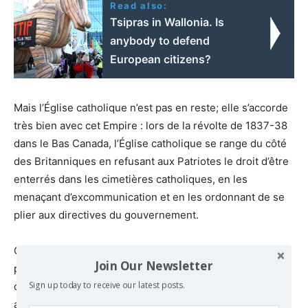
Read also:
Tsipras in Wallonia. Is
anybody to defend
European citizens?
Mais l’Église catholique n’est pas en reste; elle s’accorde
très bien avec cet Empire : lors de la révolte de 1837-38
dans le Bas Canada, l’Église catholique se range du côté
des Britanniques en refusant aux Patriotes le droit d’être
enterrés dans les cimetières catholiques, en les
menaçant d’excommunication et en les ordonnant de se
plier aux directives du gouvernement.
C’est à ce titre que les églises sont amenées à réaliser
Join Our Newsletter
pour l’État canadien sa promesse, écrite dans les traités
de dépossession, de fournir des écoles aux nations
Sign up today to receive our latest posts.
autochtones. Les églises viendront en appui à une