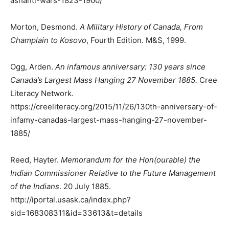
ashanti-wars-1823-1900/
Morton, Desmond.
A Military History of Canada, From
Champlain to Kosovo
, Fourth Edition. M&S, 1999.
Ogg, Arden.
An infamous anniversary: 130 years since
Canada’s Largest Mass Hanging 27 November 1885.
Cree
Literacy Network.
https://creeliteracy.org/2015/11/26/130th-anniversary-of-
infamy-canadas-largest-mass-hanging-27-november-
1885/
Reed, Hayter.
Memorandum for the Hon(ourable) the
Indian Commissioner Relative to the Future Management
of the Indians
. 20 July 1885.
http://iportal.usask.ca/index.php?
sid=168308311&id=33613&t=details