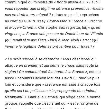
communiqué du ministre de
« honte absolue »
.
« Faut-il
vous rappeler que la légitime défense préventive n’existe
pas en droit international ? »
, interroge-t-il, reprochant
au chef du Quai d’Orsay
« d’abaisser la France au Proche
et Moyen-Orient »
. Christophe Bex regrette, lui,
« qu’en
vingt ans, la France soit passée de Dominique de Villepin
(qui tenait tête aux États-Unis) à Jean-Noël Barrot (qui
invente la légitime défense préventive pour Israël) »
.
« Le droit d’Israël à se défendre ? Mais c’est Israël qui
attaque en premier, et qui sème le chaos dans toute la
région ! Ce communiqué fait honte à la France »
, estime
aussi l’insoumis Damien Maudet. David Guiraud va plus
loin et considère que
« la France est salie à chaque fois
qu’elle sert de paillasson à la propagande du criminel
Netanyahu »
. Gabrielle Cathala, qui siège dans le même
groupe, rappelle que c’est Israël qui
« est à l’origine de