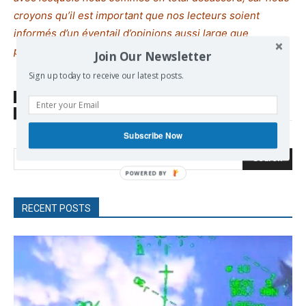
croyons qu’il est important que nos lecteurs soient
informés d’un éventail d’opinions aussi large que
possible.
Join Our Newsletter
Sign up today to receive our latest posts.
SOURCE
HUFFPOST
TAGS
Europe-Israel
France
Iran
Israel
Radical Left
Subscribe Now
Search
RECENT POSTS