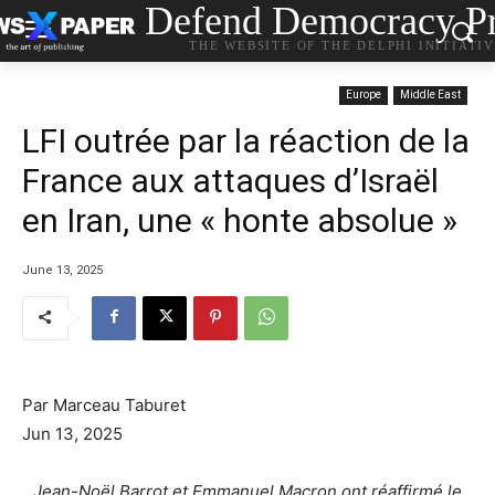
Defend Democracy Pr
THE WEBSITE OF THE DELPHI INITIATI
Europe
Middle East
LFI outrée par la réaction de la
France aux attaques d’Israël
en Iran, une « honte absolue »
June 13, 2025
Par Marceau Taburet
Jun 13, 2025
Jean-Noël Barrot et Emmanuel Macron ont réaffirmé le